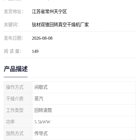
发货地址：
江苏省常州天宁区
关键词：
钛材双锥回转真空干燥机厂家
发布日期：
2026-08-08
阅 读 量：
149
产品描述
操作方式
间歇式
干燥介质
蒸汽
工作类型
回转滚筒
功率
5.5kWW
加热方式
传导式