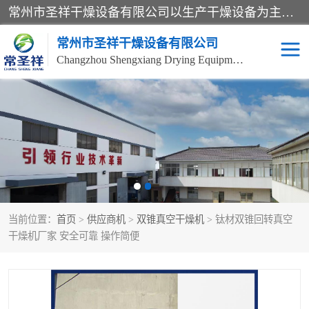
常州市圣祥干燥设备有限公司以生产干燥设备为主导产品，提供：干燥设备、干燥机、混合机、气流干燥机、烘箱、热风循环烘箱、沸腾干燥机、烘干机、喷雾干燥机等产品的生产、制造与销售服务。
常州市圣祥干燥设备有限公司
Changzhou Shengxiang Drying Equipment Co. , Ltd.
单锥真空干燥机
双锥真空干燥机
气流干燥机
滚筒刮板干燥机
干燥机
闪蒸干燥机
当前位置：
首页
>
供应商机
>
双锥真空干燥机
> 钛材双锥回转真空
桨叶干燥机
高速混合机
干燥机厂家 安全可靠 操作简便
超微粉碎机
粉碎机
粗粉碎机
带式干燥机