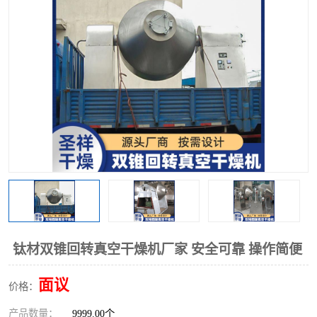
单锥螺带真空干燥机
沸腾干燥机
方形圆形真空干燥机
真空耙式干燥机
热风循环烘箱
喷雾干燥机
振动流化床干燥机
盘式干燥机
混合机
钛材双锥回转真空干燥机厂家 安全可靠 操作简便
面议
价格：
产品数量：
9999.00个