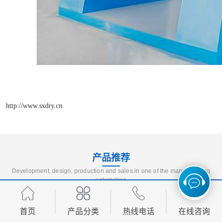
http://www.sxdry.cn
产品推荐
Development, design, production and sales in one of the manufacturing
enterprises
首页
产品分类
热线电话
在线咨询