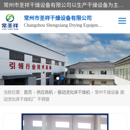
常州市圣祥干燥设备有限公司以生产干燥设备为主导产品，提供：干燥设备、干燥机、混合机、气流干燥机、烘箱、热风循环烘箱、沸腾干燥机、烘干机、喷雾干燥机等产品的生产、制造与销售服务。
常州市圣祥干燥设备有限公司
Changzhou Shengxiang Drying Equipment Co. , Ltd.
单锥真空干燥机
双锥真空干燥机
气流干燥机
滚筒刮板干燥机
干燥机
闪蒸干燥机
当前位置：
首页
>
供应商机
>
振动流化床干燥机
> 常州干燥设备 振
桨叶干燥机
高速混合机
动流化床干燥机厂 不锈钢
超微粉碎机
粉碎机
粗粉碎机
带式干燥机