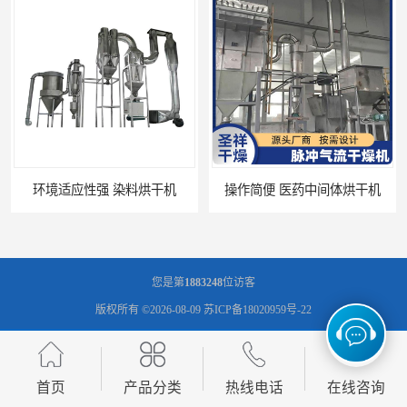
操作简便 医药中间体烘干机
干燥时间和温度可调节 大产量烘干机
您是第
1883248
位访客
版权所有 ©2026-08-09
苏ICP备18020959号-22
常州市圣祥干燥设备有限公司
保留所有权利.
技术支持：
八方资源网
免责声明
管理员入口
网站地图
首页
产品分类
热线电话
在线咨询