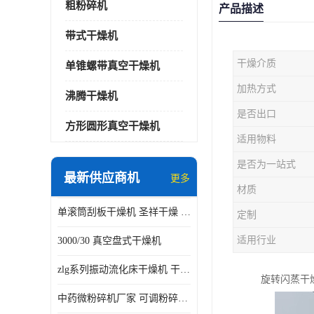
粗粉碎机
产品描述
带式干燥机
干燥介质
单锥螺带真空干燥机
加热方式
沸腾干燥机
是否出口
方形圆形真空干燥机
适用物料
是否为一站式
最新供应商机
更多
材质
单滚筒刮板干燥机 圣祥干燥 单辊
定制
适用行业
3000/30 真空盘式干燥机
zlg系列振动流化床干燥机 干燥速率 粉体干燥
旋转闪蒸干
中药微粉碎机厂家 可调粉碎粒度