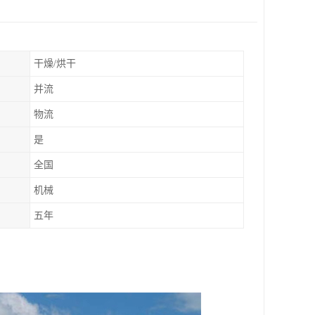
干燥/烘干
并流
物流
是
全国
机械
五年
。