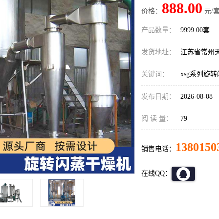
888.00
价格：
元/套
产品数量：
9999.00套
发货地址：
江苏省常州
关键词：
xsg系列旋
发布日期：
2026-08-08
阅 读 量：
79
1380150
销售电话：
在线QQ：