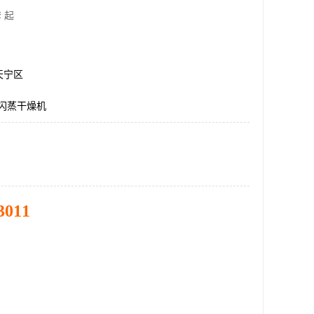
 起
天宁区
转闪蒸干燥机
3011