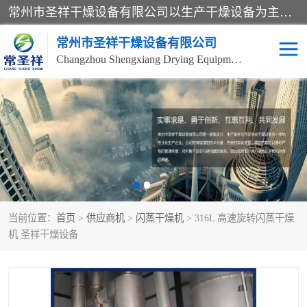
常州市圣祥干燥设备有限公司以生产干燥设备为主导产品，提供：干燥设备、干燥机、混合机、气流干燥机、烘箱、热风循环烘箱、沸腾干燥机、烘干机、喷雾干燥机等产品的生产、制造与销售服务。
常州市圣祥干燥设备有限公司
Changzhou Shengxiang Drying Equipment Co. , Ltd.
单锥真空干燥机
双锥真空干燥机
气流干燥机
滚筒刮板干燥机
干燥机
闪蒸干燥机
当前位置：
首页
>
供应商机
>
闪蒸干燥机
> 316L 高速旋转闪蒸干燥
桨叶干燥机
高速混合机
机 圣祥干燥设备
超微粉碎机
粉碎机
粗粉碎机
带式干燥机