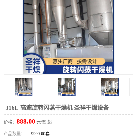
单锥螺带真空干燥机
沸腾干燥机
方形圆形真空干燥机
真空耙式干燥机
热风循环烘箱
喷雾干燥机
振动流化床干燥机
盘式干燥机
混合机
316L 高速旋转闪蒸干燥机 圣祥干燥设备
888.00
价格：
元/套 起
产品数量：
9999.00套