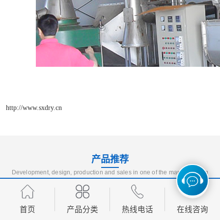
http://www.sxdry.cn
产品推荐
Development, design, production and sales in one of the manufacturing
enterprises
首页
产品分类
热线电话
在线咨询