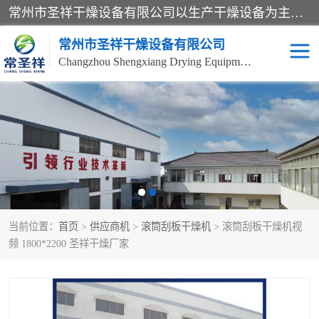
常州市圣祥干燥设备有限公司以生产干燥设备为主导产品，提供：干燥设备、干燥机、混合机、气流干燥机、烘箱、热风循环烘箱、沸腾干燥机、烘干机、喷雾干燥机等产品的生产、制造与销售服务。
常州市圣祥干燥设备有限公司
Changzhou Shengxiang Drying Equipment Co. , Ltd.
单锥真空干燥机
双锥真空干燥机
气流干燥机
滚筒刮板干燥机
干燥机
闪蒸干燥机
当前位置：
首页
>
供应商机
>
滚筒刮板干燥机
> 滚筒刮板干燥机视
桨叶干燥机
高速混合机
频 1800*2200 圣祥干燥厂家
超微粉碎机
粉碎机
粗粉碎机
带式干燥机