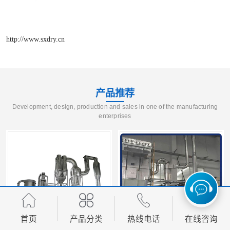
http://www.sxdry.cn
产品推荐
Development, design, production and sales in one of the manufacturing
enterprises
首页
产品分类
热线电话
在线咨询