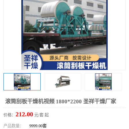
单锥螺带真空干燥机
沸腾干燥机
方形圆形真空干燥机
真空耙式干燥机
热风循环烘箱
喷雾干燥机
振动流化床干燥机
盘式干燥机
混合机
滚筒刮板干燥机视频 1800*2200 圣祥干燥厂家
212.00
价格：
元/套 起
产品数量：
9999.00套