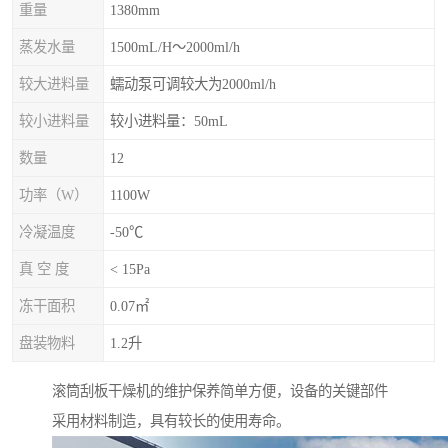
重量
1380mm
蒸发水量
1500mL/H～2000ml/h
较大进料量
蠕动泵可调较大为2000ml/h
较小进料量
较小进料量：50mL
数量
12
功率（W）
1100W
冷凝温度
-50℃
真 空 度
< 15Pa
冻干面积
0.07㎡
盘装物料
1.2升
滚筒刮板干燥机的维护保养简单方便，设备的关键部件
采用材料制造，具有较长的使用寿命。