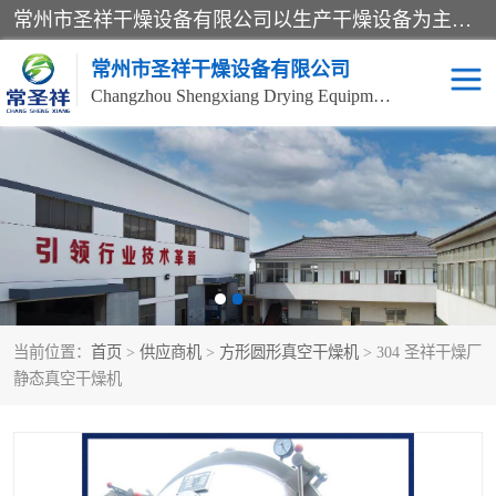
常州市圣祥干燥设备有限公司以生产干燥设备为主导产品，提供：干燥设备、干燥机、混合机、气流干燥机、烘箱、热风循环烘箱、沸腾干燥机、烘干机、喷雾干燥机等产品的生产、制造与销售服务。
常州市圣祥干燥设备有限公司
Changzhou Shengxiang Drying Equipment Co. , Ltd.
单锥真空干燥机
双锥真空干燥机
气流干燥机
滚筒刮板干燥机
干燥机
闪蒸干燥机
当前位置：
首页
>
供应商机
>
方形圆形真空干燥机
> 304 圣祥干燥厂
桨叶干燥机
高速混合机
静态真空干燥机
超微粉碎机
粉碎机
粗粉碎机
带式干燥机