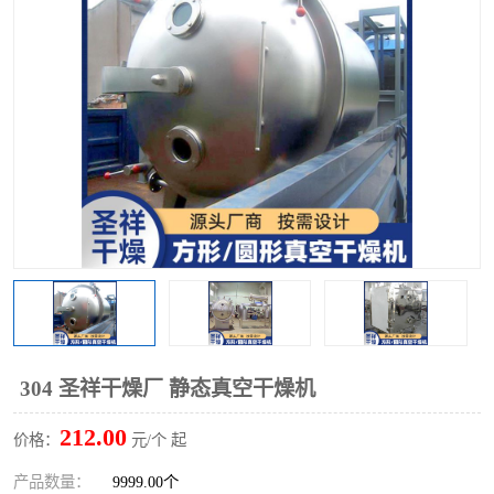
单锥螺带真空干燥机
沸腾干燥机
方形圆形真空干燥机
真空耙式干燥机
热风循环烘箱
喷雾干燥机
振动流化床干燥机
盘式干燥机
混合机
304 圣祥干燥厂 静态真空干燥机
212.00
价格：
元/个 起
产品数量：
9999.00个