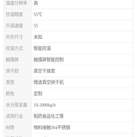
温度分辨率
高
控温精度
55℃
升温速度
55
外形尺寸
未知
控温方式
智能控温
触摸屏
触摸屏智能控制
烘干腔
真空干燥室
类型
微波真空烘干机
颜色
定制
水分蒸发量
10-2000kg/h
适用行业
制药食品化工等
材质
物料接触304不锈钢