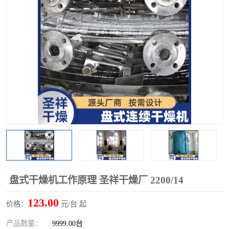
单锥螺带真空干燥机
沸腾干燥机
方形圆形真空干燥机
真空耙式干燥机
热风循环烘箱
喷雾干燥机
振动流化床干燥机
盘式干燥机
混合机
盘式干燥机工作原理 圣祥干燥厂 2200/14
123.00
价格：
元/台 起
产品数量：
9999.00台