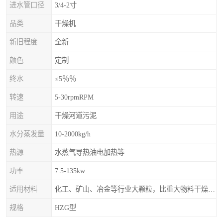
进水管口径
3/4-2寸
品类
干燥机
新旧程度
全新
颜色
定制
终水
≤5％％
转速
5-30rpmRPM
用途
干燥河道污泥
水分蒸发量
10-2000kg/h
热源
水蒸气导热油电加热等
功率
7.5-135kw
适用材料
化工、矿山、冶金等行业大颗粒，比重大物料干燥，如：矿石、高炉矿渣、煤、金属粉末、磷肥、硫铵
规格
HZG型