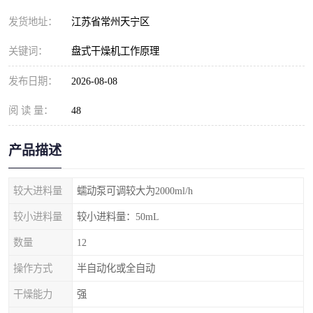
发货地址：
江苏省常州天宁区
关键词：
盘式干燥机工作原理
发布日期：
2026-08-08
阅 读 量：
48
产品描述
较大进料量
蠕动泵可调较大为2000ml/h
较小进料量
较小进料量：50mL
数量
12
操作方式
半自动化或全自动
干燥能力
强