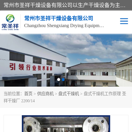
常州市圣祥干燥设备有限公司以生产干燥设备为主导产品，提供：干燥设备、干燥机、混合机、气流干燥机、烘箱、热风循环烘箱、沸腾干燥机、烘干机、喷雾干燥机等产品的生产、制造与销售服务。
常州市圣祥干燥设备有限公司
Changzhou Shengxiang Drying Equipment Co. , Ltd.
单锥真空干燥机
双锥真空干燥机
气流干燥机
滚筒刮板干燥机
干燥机
闪蒸干燥机
当前位置：
首页
>
供应商机
>
盘式干燥机
> 盘式干燥机工作原理 圣
桨叶干燥机
高速混合机
祥干燥厂 2200/14
超微粉碎机
粉碎机
粗粉碎机
带式干燥机