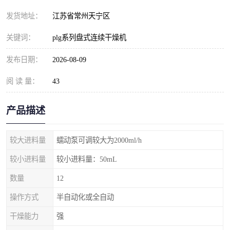
发货地址：
江苏省常州天宁区
关键词：
plg系列盘式连续干燥机
发布日期：
2026-08-09
阅 读 量：
43
产品描述
较大进料量
蠕动泵可调较大为2000ml/h
较小进料量
较小进料量：50mL
数量
12
操作方式
半自动化或全自动
干燥能力
强