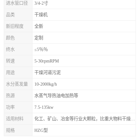
进水管口径
3/4-2寸
品类
干燥机
新旧程度
全新
颜色
定制
终水
≤5％％
转速
5-30rpmRPM
用途
干燥河道污泥
水分蒸发量
10-2000kg/h
热源
水蒸气导热油电加热等
功率
7.5-135kw
适用材料
化工、矿山、冶金等行业大颗粒，比重大物料干燥，如：矿石、高炉矿渣、煤、金属粉末、磷肥、硫铵
规格
HZG型