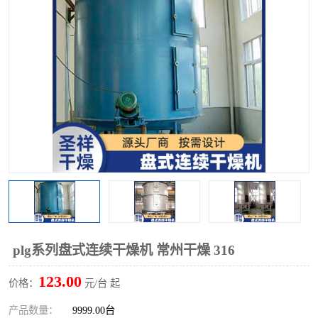
单锥螺带真空干燥机
沸腾干燥机
方形圆形真空干燥机
真空耙式干燥机
热风循环烘箱
喷雾干燥机
振动流化床干燥机
盘式干燥机
混合机
plg系列盘式连续干燥机 常州干燥 316
123.00
价格：
元/台 起
产品数量：
9999.00台