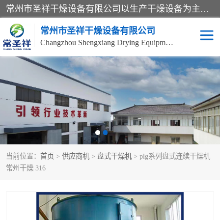
常州市圣祥干燥设备有限公司以生产干燥设备为主导产品，提供：干燥设备、干燥机、混合机、气流干燥机、烘箱、热风循环烘箱、沸腾干燥机、烘干机、喷雾干燥机等产品的生产、制造与销售服务。
常州市圣祥干燥设备有限公司
Changzhou Shengxiang Drying Equipment Co. , Ltd.
单锥真空干燥机
双锥真空干燥机
气流干燥机
滚筒刮板干燥机
干燥机
闪蒸干燥机
当前位置：
首页
>
供应商机
>
盘式干燥机
> plg系列盘式连续干燥机
桨叶干燥机
高速混合机
常州干燥 316
超微粉碎机
粉碎机
粗粉碎机
带式干燥机