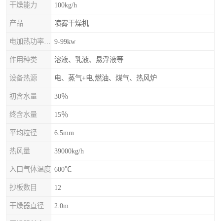
干燥能力
100kg/h
产品
喷雾干燥机
电加热功率上限
9-99kw
作用种类
溶液、乳液、悬浮液等
设备热源
电、蒸气+电,燃油、煤气、热风炉
初含水量
30％
终含水量
15％
平均粒径
6.5mm
热风量
39000kg/h
入口气体温度
600℃
抄板数目
12
干燥器直径
2.0m