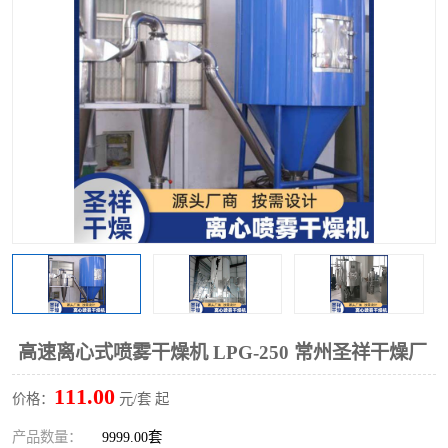
单锥螺带真空干燥机
沸腾干燥机
方形圆形真空干燥机
真空耙式干燥机
热风循环烘箱
喷雾干燥机
振动流化床干燥机
盘式干燥机
混合机
高速离心式喷雾干燥机 LPG-250 常州圣祥干燥厂
111.00
价格：
元/套 起
产品数量：
9999.00套