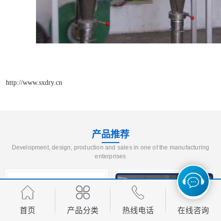
http://www.sxdry.cn
产品推荐
Development, design, production and sales in one of the manufacturing
enterprises
首页
产品分类
热线电话
在线咨询