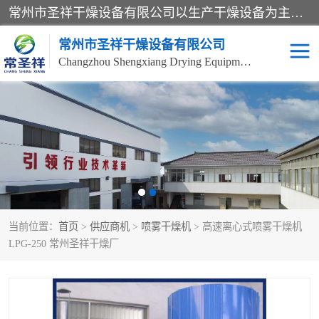
常州市圣祥干燥设备有限公司以生产干燥设备为主导产品，提供：干燥设备、干燥机、混合机、气流干燥机、烘箱、热风循环烘箱、沸腾干燥机、烘干机、喷雾干燥机等产品的生产、制造与销售服务。
常州市圣祥干燥设备有限公司
Changzhou Shengxiang Drying Equipment Co. , Ltd.
单锥真空干燥机
双锥真空干燥机
气流干燥机
滚筒刮板干燥机
干燥机
闪蒸干燥机
当前位置：
首页
>
供应商机
>
喷雾干燥机
> 高速离心式喷雾干燥机
桨叶干燥机
高速混合机
LPG-250 常州圣祥干燥厂
超微粉碎机
粉碎机
粗粉碎机
带式干燥机