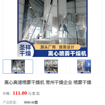
单锥螺带真空干燥机
沸腾干燥机
方形圆形真空干燥机
真空耙式干燥机
热风循环烘箱
喷雾干燥机
振动流化床干燥机
盘式干燥机
混合机
离心高速喷雾干燥机 常州干燥企业 喷雾干燥
111.00
价格：
元/套 起
产品数量：
9999.00套