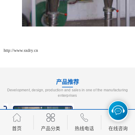
http://www.sxdry.cn
产品推荐
Development, design, production and sales in one of the manufacturing
enterprises
首页
产品分类
热线电话
在线咨询