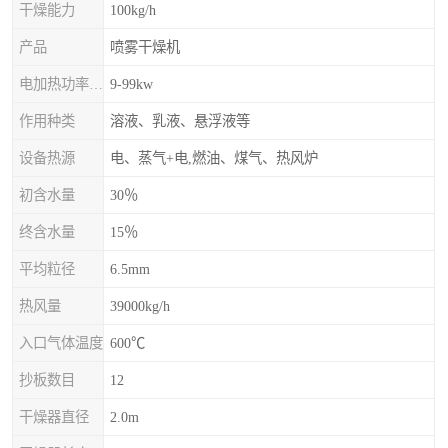
干燥能力
100kg/h
产品
喷雾干燥机
电加热功率上限
9-99kw
作用种类
溶液、乳液、悬浮液等
设备热源
电、蒸气+电,燃油、煤气、热风炉
初含水量
30％
终含水量
15％
平均粒径
6.5mm
热风量
39000kg/h
入口气体温度
600℃
抄板数目
12
干燥器直径
2.0m