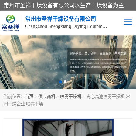
常州市圣祥干燥设备有限公司以生产干燥设备为主导产品，提供：干燥设备、干燥机、混合机、气流干燥机、烘箱、热风循环烘箱、沸腾干燥机、烘干机、喷雾干燥机等产品的生产、制造与销售服务。
常州市圣祥干燥设备有限公司
Changzhou Shengxiang Drying Equipment Co. , Ltd.
单锥真空干燥机
双锥真空干燥机
气流干燥机
滚筒刮板干燥机
干燥机
闪蒸干燥机
当前位置：
首页
>
供应商机
>
喷雾干燥机
> 离心高速喷雾干燥机 常
桨叶干燥机
高速混合机
州干燥企业 喷雾干燥
超微粉碎机
粉碎机
粗粉碎机
带式干燥机