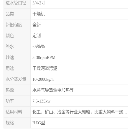
进水管口径
3/4-2寸
品类
干燥机
新旧程度
全新
颜色
定制
终水
≤5％％
转速
5-30rpmRPM
用途
干燥河道污泥
水分蒸发量
10-2000kg/h
热源
水蒸气导热油电加热等
功率
7.5-135kw
适用材料
化工、矿山、冶金等行业大颗粒，比重大物料干燥，如：矿石、高炉矿渣、煤、金属粉末、磷肥、硫铵
规格
HZG型