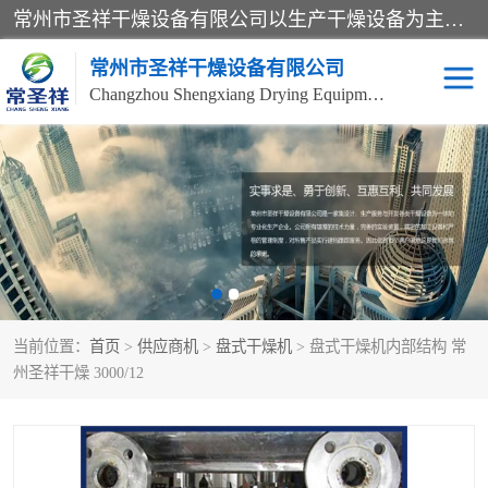
常州市圣祥干燥设备有限公司以生产干燥设备为主导产品，提供：干燥设备、干燥机、混合机、气流干燥机、烘箱、热风循环烘箱、沸腾干燥机、烘干机、喷雾干燥机等产品的生产、制造与销售服务。
常州市圣祥干燥设备有限公司
Changzhou Shengxiang Drying Equipment Co. , Ltd.
单锥真空干燥机
双锥真空干燥机
气流干燥机
滚筒刮板干燥机
干燥机
闪蒸干燥机
当前位置：
首页
>
供应商机
>
盘式干燥机
> 盘式干燥机内部结构 常
桨叶干燥机
高速混合机
州圣祥干燥 3000/12
超微粉碎机
粉碎机
粗粉碎机
带式干燥机