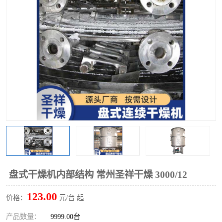
单锥螺带真空干燥机
沸腾干燥机
方形圆形真空干燥机
真空耙式干燥机
热风循环烘箱
喷雾干燥机
振动流化床干燥机
盘式干燥机
混合机
盘式干燥机内部结构 常州圣祥干燥 3000/12
123.00
价格：
元/台 起
产品数量：
9999.00台