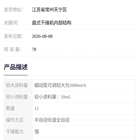
发货地址：
江苏省常州天宁区
关键词：
盘式干燥机内部结构
发布日期：
2026-08-08
阅 读 量：
78
产品描述
较大进料量
蠕动泵可调较大为2000ml/h
较小进料量
较小进料量：50mL
数量
12
操作方式
半自动化或全自动
干燥能力
强