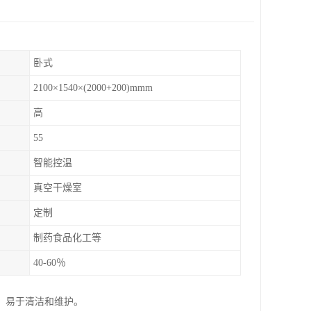
卧式
2100×1540×(2000+200)mmm
高
55
智能控温
真空干燥室
定制
制药食品化工等
40-60％
，易于清洁和维护。