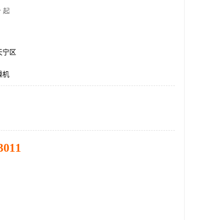
 起
天宁区
燥机
3011