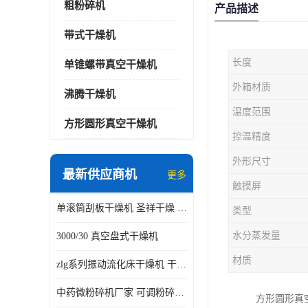
粗粉碎机
产品描述
带式干燥机
长度
单锥螺带真空干燥机
外箱材质
沸腾干燥机
温度范围
方形圆形真空干燥机
控温精度
外形尺寸
最新供应商机
更多
触摸屏
单滚筒刮板干燥机 圣祥干燥 单辊
类型
水分蒸发量
3000/30 真空盘式干燥机
材质
zlg系列振动流化床干燥机 干燥速率 粉体干燥
中药微粉碎机厂家 可调粉碎粒度
方形圆形真