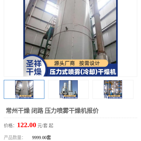
单锥螺带真空干燥机
沸腾干燥机
方形圆形真空干燥机
真空耙式干燥机
热风循环烘箱
喷雾干燥机
振动流化床干燥机
盘式干燥机
混合机
常州干燥 闭路 压力喷雾干燥机报价
122.00
价格：
元/套 起
产品数量：
9999.00套