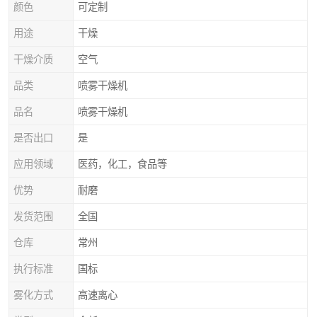
颜色
可定制
用途
干燥
干燥介质
空气
品类
喷雾干燥机
品名
喷雾干燥机
是否出口
是
应用领域
医药，化工，食品等
优势
耐磨
发货范围
全国
仓库
常州
执行标准
国标
雾化方式
高速离心