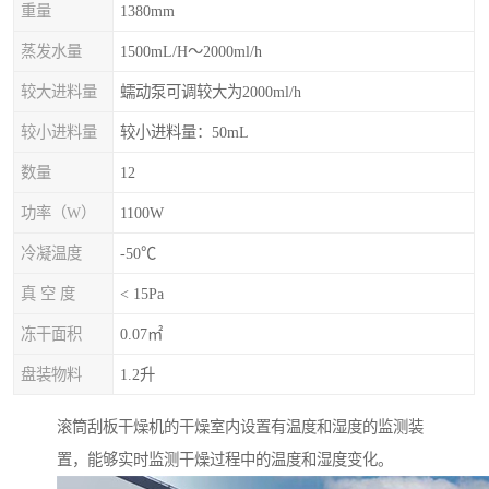
重量
1380mm
蒸发水量
1500mL/H～2000ml/h
较大进料量
蠕动泵可调较大为2000ml/h
较小进料量
较小进料量：50mL
数量
12
功率（W）
1100W
冷凝温度
-50℃
真 空 度
< 15Pa
冻干面积
0.07㎡
盘装物料
1.2升
滚筒刮板干燥机的干燥室内设置有温度和湿度的监测装
置，能够实时监测干燥过程中的温度和湿度变化。