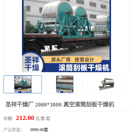
单锥螺带真空干燥机
沸腾干燥机
方形圆形真空干燥机
真空耙式干燥机
热风循环烘箱
喷雾干燥机
振动流化床干燥机
盘式干燥机
混合机
圣祥干燥厂 2000*3000 真空滚筒刮板干燥机
212.00
价格：
元/套 起
产品数量：
9999.00套