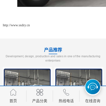
http://www.sxdry.cn
产品推荐
Development, design, production and sales in one of the manufacturing
enterprises
首页
产品分类
热线电话
在线咨询