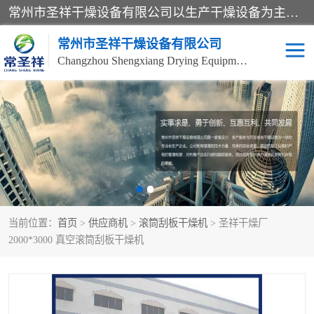
常州市圣祥干燥设备有限公司以生产干燥设备为主导产品，提供：干燥设备、干燥机、混合机、气流干燥机、烘箱、热风循环烘箱、沸腾干燥机、烘干机、喷雾干燥机等产品的生产、制造与销售服务。
常州市圣祥干燥设备有限公司
Changzhou Shengxiang Drying Equipment Co. , Ltd.
单锥真空干燥机
双锥真空干燥机
气流干燥机
滚筒刮板干燥机
干燥机
闪蒸干燥机
当前位置：
首页
>
供应商机
>
滚筒刮板干燥机
> 圣祥干燥厂
桨叶干燥机
高速混合机
2000*3000 真空滚筒刮板干燥机
超微粉碎机
粉碎机
粗粉碎机
带式干燥机