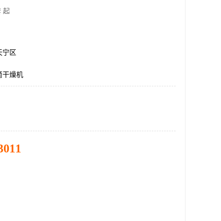
 起
天宁区
筒干燥机
3011