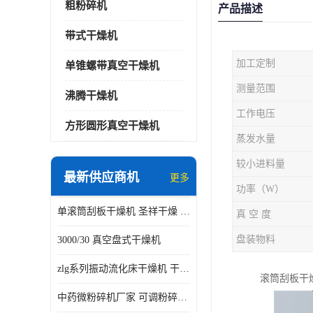
粗粉碎机
产品描述
带式干燥机
加工定制
单锥螺带真空干燥机
测量范围
沸腾干燥机
工作电压
方形圆形真空干燥机
蒸发水量
较小进料量
最新供应商机
更多
功率（W）
单滚筒刮板干燥机 圣祥干燥 单辊
真 空 度
盘装物料
3000/30 真空盘式干燥机
zlg系列振动流化床干燥机 干燥速率 粉体干燥
滚筒刮板干
中药微粉碎机厂家 可调粉碎粒度