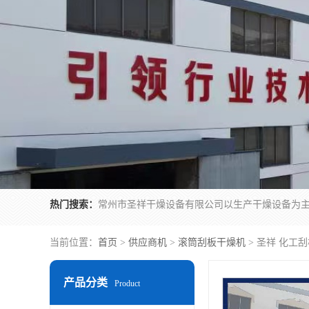
热门搜索：
当前位置：
首页
>
供应商机
>
滚筒刮板干燥机
> 圣祥 化工刮
产品分类
Product