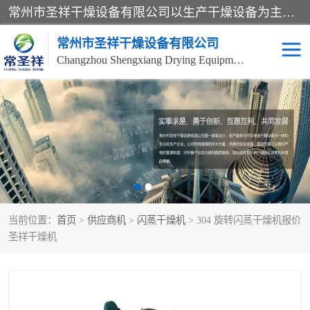
常州市圣祥干燥设备有限公司以生产干燥设备为主导产品，提供：干燥设备、干燥机、混合机、气流干燥机、烘箱、热风循环烘箱、沸腾干燥机、烘干机、喷雾干燥机等产品的生产、制造与销售服务。
常州市圣祥干燥设备有限公司
Changzhou Shengxiang Drying Equipment Co. , Ltd.
单锥真空干燥机
双锥真空干燥机
气流干燥机
滚筒刮板干燥机
干燥机
闪蒸干燥机
当前位置：
首页
>
供应商机
>
闪蒸干燥机
> 304 旋转闪蒸干燥机报价
桨叶干燥机
高速混合机
圣祥干燥机
超微粉碎机
粉碎机
粗粉碎机
带式干燥机