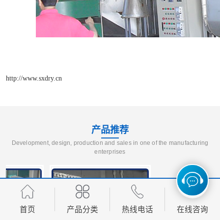
http://www.sxdry.cn
产品推荐
Development, design, production and sales in one of the manufacturing
enterprises
首页
产品分类
热线电话
在线咨询