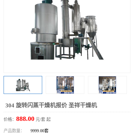
单锥螺带真空干燥机
沸腾干燥机
方形圆形真空干燥机
真空耙式干燥机
热风循环烘箱
喷雾干燥机
振动流化床干燥机
盘式干燥机
混合机
304 旋转闪蒸干燥机报价 圣祥干燥机
888.00
价格：
元/套 起
产品数量：
9999.00套