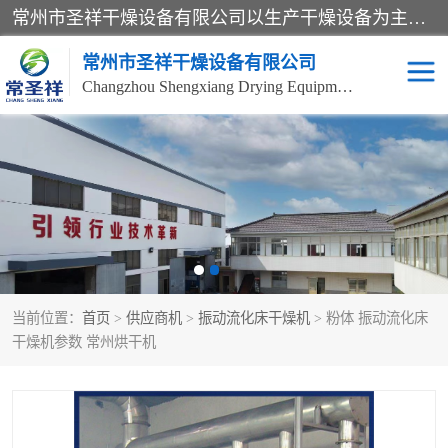
常州市圣祥干燥设备有限公司以生产干燥设备为主导产品，提供：干燥设备、干燥机、混合机、气流干燥机、烘箱、热风循环烘箱、沸腾干燥机、烘干机、喷雾干燥机等产品的生产、制造与销售服务。
常州市圣祥干燥设备有限公司
Changzhou Shengxiang Drying Equipment Co. , Ltd.
单锥真空干燥机
双锥真空干燥机
气流干燥机
滚筒刮板干燥机
干燥机
闪蒸干燥机
当前位置：
首页
>
供应商机
>
振动流化床干燥机
> 粉体 振动流化床
桨叶干燥机
高速混合机
干燥机参数 常州烘干机
超微粉碎机
粉碎机
粗粉碎机
带式干燥机