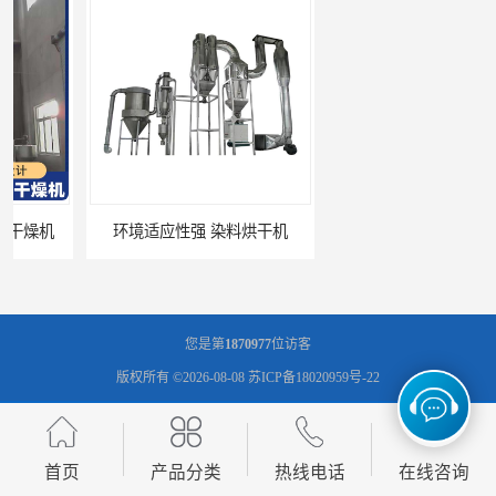
操作简便 医药中间体烘干机
干燥时间和温度可调节 大产量烘干机
您是第
1870977
位访客
版权所有 ©2026-08-08
苏ICP备18020959号-22
常州市圣祥干燥设备有限公司
保留所有权利.
技术支持：
八方资源网
免责声明
管理员入口
网站地图
首页
产品分类
热线电话
在线咨询