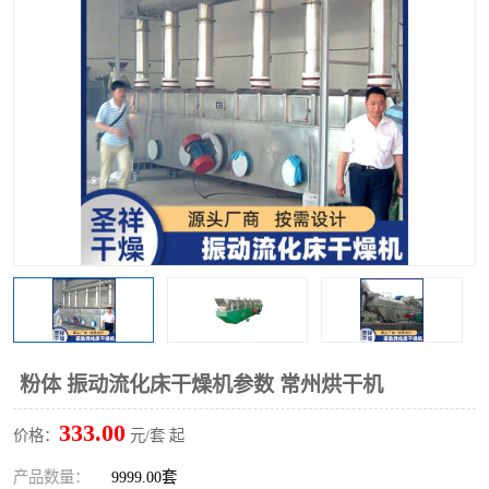
单锥螺带真空干燥机
沸腾干燥机
方形圆形真空干燥机
真空耙式干燥机
热风循环烘箱
喷雾干燥机
振动流化床干燥机
盘式干燥机
混合机
粉体 振动流化床干燥机参数 常州烘干机
333.00
价格：
元/套 起
产品数量：
9999.00套