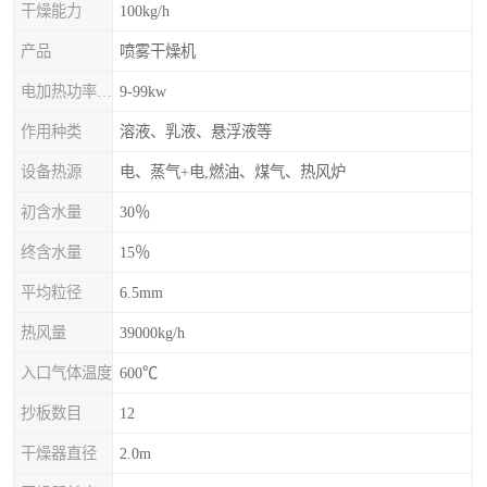
干燥能力
100kg/h
产品
喷雾干燥机
电加热功率上限
9-99kw
作用种类
溶液、乳液、悬浮液等
设备热源
电、蒸气+电,燃油、煤气、热风炉
初含水量
30％
终含水量
15％
平均粒径
6.5mm
热风量
39000kg/h
入口气体温度
600℃
抄板数目
12
干燥器直径
2.0m