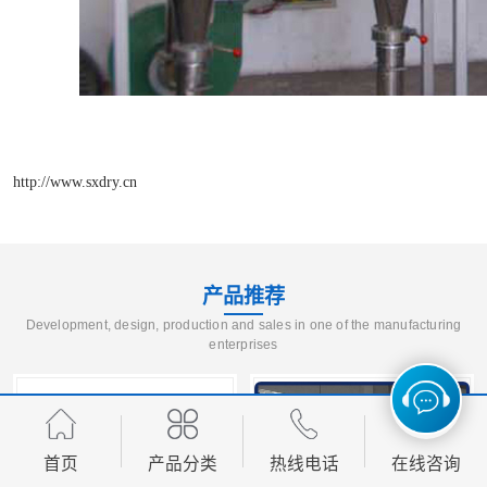
http://www.sxdry.cn
产品推荐
Development, design, production and sales in one of the manufacturing
enterprises
首页
产品分类
热线电话
在线咨询