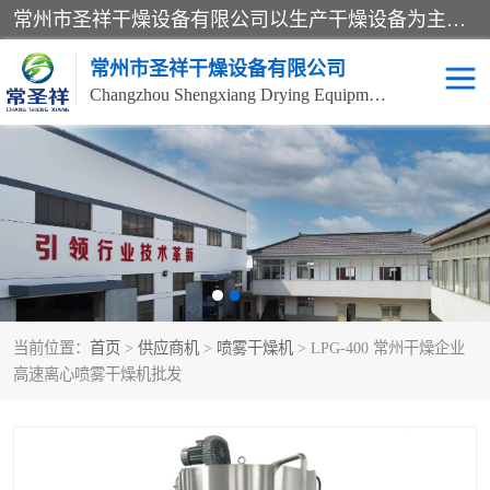
常州市圣祥干燥设备有限公司以生产干燥设备为主导产品，提供：干燥设备、干燥机、混合机、气流干燥机、烘箱、热风循环烘箱、沸腾干燥机、烘干机、喷雾干燥机等产品的生产、制造与销售服务。
常州市圣祥干燥设备有限公司
Changzhou Shengxiang Drying Equipment Co. , Ltd.
单锥真空干燥机
双锥真空干燥机
气流干燥机
滚筒刮板干燥机
干燥机
闪蒸干燥机
当前位置：
首页
>
供应商机
>
喷雾干燥机
> LPG-400 常州干燥企业
桨叶干燥机
高速混合机
高速离心喷雾干燥机批发
超微粉碎机
粉碎机
粗粉碎机
带式干燥机