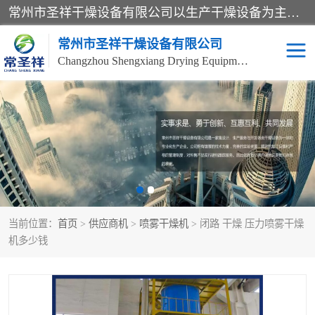
常州市圣祥干燥设备有限公司以生产干燥设备为主导产品，提供：干燥设备、干燥机、混合机、气流干燥机、烘箱、热风循环烘箱、沸腾干燥机、烘干机、喷雾干燥机等产品的生产、制造与销售服务。
常州市圣祥干燥设备有限公司
Changzhou Shengxiang Drying Equipment Co. , Ltd.
单锥真空干燥机
双锥真空干燥机
气流干燥机
滚筒刮板干燥机
干燥机
闪蒸干燥机
当前位置：
首页
>
供应商机
>
喷雾干燥机
> 闭路 干燥 压力喷雾干燥
桨叶干燥机
高速混合机
机多少钱
超微粉碎机
粉碎机
粗粉碎机
带式干燥机