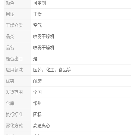
颜色
可定制
用途
干燥
干燥介质
空气
品类
喷雾干燥机
品名
喷雾干燥机
是否出口
是
应用领域
医药，化工，食品等
优势
耐磨
发货范围
全国
仓库
常州
执行标准
国标
雾化方式
高速离心