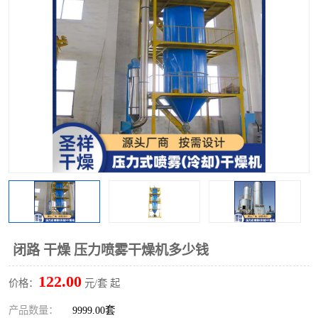
单锥螺带真空干燥机
沸腾干燥机
方形圆形真空干燥机
真空耙式干燥机
热风循环烘箱
喷雾干燥机
振动流化床干燥机
盘式干燥机
混合机
闭路 干燥 压力喷雾干燥机多少钱
122.00
价格：
元/套 起
产品数量：
9999.00套