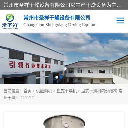
常州市圣祥干燥设备有限公司以生产干燥设备为主导产品，提供：干燥设备、干燥机、混合机、气流干燥机、烘箱、热风循环烘箱、沸腾干燥机、烘干机、喷雾干燥机等产品的生产、制造与销售服务。
常州市圣祥干燥设备有限公司
Changzhou Shengxiang Drying Equipment Co. , Ltd.
单锥真空干燥机
双锥真空干燥机
气流干燥机
滚筒刮板干燥机
干燥机
闪蒸干燥机
当前位置：
首页
>
供应商机
>
盘式干燥机
> 盘式干燥机内部结构 常
桨叶干燥机
高速混合机
州干燥厂 2200/12
超微粉碎机
粉碎机
粗粉碎机
带式干燥机