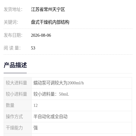
发货地址：
江苏省常州天宁区
关键词：
盘式干燥机内部结构
发布日期：
2026-08-06
阅 读 量：
53
产品描述
较大进料量
蠕动泵可调较大为2000ml/h
较小进料量
较小进料量：50mL
数量
12
操作方式
半自动化或全自动
干燥能力
强