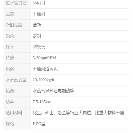
进水管口径
3/4-2寸
品类
干燥机
新旧程度
全新
颜色
定制
终水
≤5％％
转速
5-30rpmRPM
用途
干燥河道污泥
水分蒸发量
10-2000kg/h
热源
水蒸气导热油电加热等
功率
7.5-135kw
适用材料
化工、矿山、冶金等行业大颗粒，比重大物料干燥，如：矿石、高炉矿渣、煤、金属粉末、磷肥、硫铵
规格
HZG型