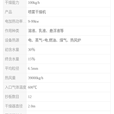
干燥能力
100kg/h
产品
喷雾干燥机
电加热功率上限
9-99kw
作用种类
溶液、乳液、悬浮液等
设备热源
电、蒸气+电,燃油、煤气、热风炉
初含水量
30％
终含水量
15％
平均粒径
6.5mm
热风量
39000kg/h
入口气体温度
600℃
抄板数目
12
干燥器直径
2.0m