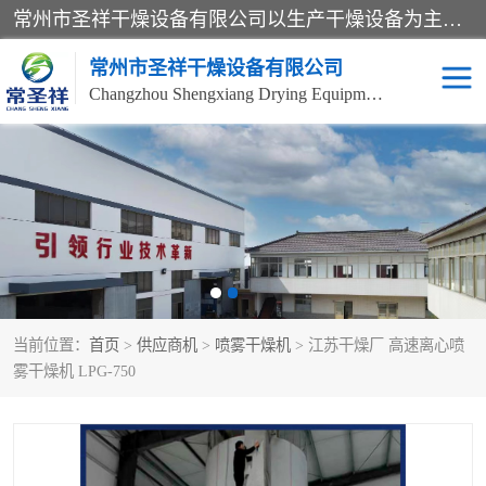
常州市圣祥干燥设备有限公司以生产干燥设备为主导产品，提供：干燥设备、干燥机、混合机、气流干燥机、烘箱、热风循环烘箱、沸腾干燥机、烘干机、喷雾干燥机等产品的生产、制造与销售服务。
常州市圣祥干燥设备有限公司
Changzhou Shengxiang Drying Equipment Co. , Ltd.
单锥真空干燥机
双锥真空干燥机
气流干燥机
滚筒刮板干燥机
干燥机
闪蒸干燥机
当前位置：
首页
>
供应商机
>
喷雾干燥机
> 江苏干燥厂 高速离心喷
桨叶干燥机
高速混合机
雾干燥机 LPG-750
超微粉碎机
粉碎机
粗粉碎机
带式干燥机