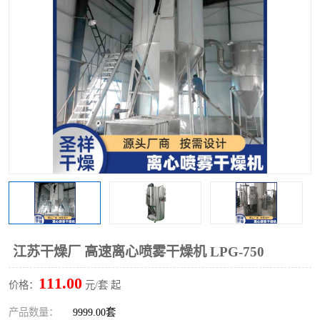
单锥螺带真空干燥机
沸腾干燥机
方形圆形真空干燥机
真空耙式干燥机
热风循环烘箱
喷雾干燥机
振动流化床干燥机
盘式干燥机
混合机
江苏干燥厂 高速离心喷雾干燥机 LPG-750
111.00
价格：
元/套 起
产品数量：
9999.00套