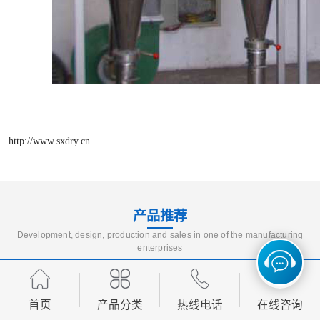
http://www.sxdry.cn
产品推荐
Development, design, production and sales in one of the manufacturing
enterprises
首页
产品分类
热线电话
在线咨询