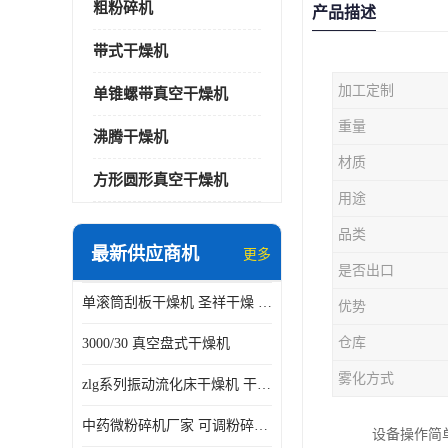
粗粉碎机
产品描述
带式干燥机
加工定制
单锥螺带真空干燥机
重量
沸腾干燥机
材质
方形圆形真空干燥机
用途
品类
最新供应商机
更多
是否出口
单滚筒刮板干燥机 圣祥干燥 单辊
优势
仓库
3000/30 真空盘式干燥机
雾化方式
zlg系列振动流化床干燥机 干燥速率 粉体干燥
中药微粉碎机厂家 可调粉碎粒度
设备操作简