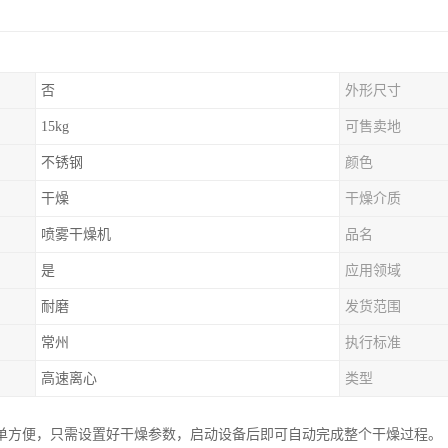
否
外形尺寸
15kg
可售卖地
不锈钢
颜色
干燥
干燥介质
喷雾干燥机
品名
是
应用领域
耐磨
发货范围
常州
执行标准
高速离心
类型
单方便，只需设置好干燥参数，启动设备后即可自动完成整个干燥过程。