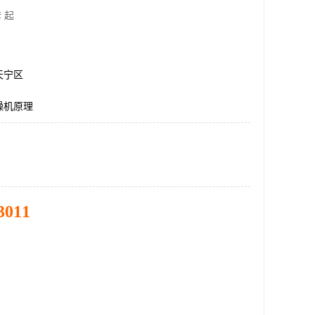
 起
天宁区
燥机原理
3011