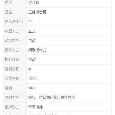
类型
混合姐
品名
三维混合机
是否进出口
否
放置方式
立式
动力类型
电动
操作方式
间歇操作式
搅拌转速
电动
装料容积
4L
装载容积
1200L
装料
50kg
物料类型
粉状、粒状物料状、粒状物料
搅拌形式
不带搅拌