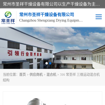
常州市圣祥干燥设备有限公司以生产干燥设备为主导产品，提供：干燥设备、干燥机、混合机、气流干燥机、烘箱、热风循环烘箱、沸腾干燥机、烘干机、喷雾干燥机等产品的生产、制造与销售服务。
常州市圣祥干燥设备有限公司
Changzhou Shengxiang Drying Equipment Co. , Ltd.
单锥真空干燥机
双锥真空干燥机
气流干燥机
滚筒刮板干燥机
干燥机
闪蒸干燥机
当前位置：
首页
>
供应商机
>
混合机
> 316 常圣祥 三维运动混合机
桨叶干燥机
高速混合机
结构
超微粉碎机
粉碎机
粗粉碎机
带式干燥机