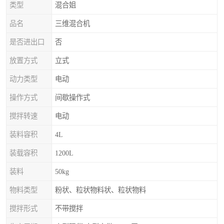
类型
混合姐
品名
三维混合机
是否进出口
否
放置方式
立式
动力类型
电动
操作方式
间歇操作式
搅拌转速
电动
装料容积
4L
装载容积
1200L
装料
50kg
物料类型
粉状、粒状物料状、粒状物料
搅拌形式
不带搅拌