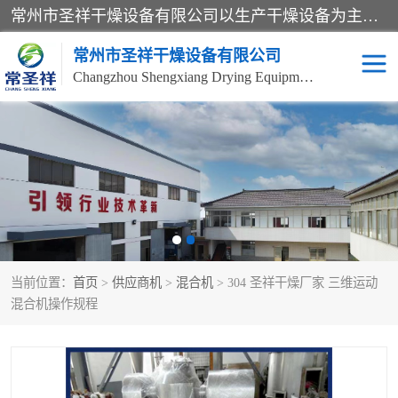
常州市圣祥干燥设备有限公司以生产干燥设备为主导产品，提供：干燥设备、干燥机、混合机、气流干燥机、烘箱、热风循环烘箱、沸腾干燥机、烘干机、喷雾干燥机等产品的生产、制造与销售服务。
常州市圣祥干燥设备有限公司
Changzhou Shengxiang Drying Equipment Co. , Ltd.
单锥真空干燥机
双锥真空干燥机
气流干燥机
滚筒刮板干燥机
干燥机
闪蒸干燥机
当前位置：
首页
>
供应商机
>
混合机
> 304 圣祥干燥厂家 三维运动
桨叶干燥机
高速混合机
混合机操作规程
超微粉碎机
粉碎机
粗粉碎机
带式干燥机