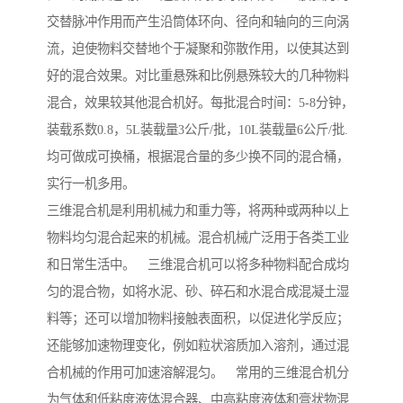
交替脉冲作用而产生沿筒体环向、径向和轴向的三向涡
流，迫使物料交替地个于凝聚和弥散作用，以使其达到
好的混合效果。对比重悬殊和比例悬殊较大的几种物料
混合，效果较其他混合机好。每批混合时间：5-8分钟，
装载系数0.8，5L装载量3公斤/批，10L装载量6公斤/批.
均可做成可换桶，根据混合量的多少换不同的混合桶，
实行一机多用。
三维混合机是利用机械力和重力等，将两种或两种以上
物料均匀混合起来的机械。混合机械广泛用于各类工业
和日常生活中。 三维混合机可以将多种物料配合成均
匀的混合物，如将水泥、砂、碎石和水混合成混凝土湿
料等；还可以增加物料接触表面积，以促进化学反应；
还能够加速物理变化，例如粒状溶质加入溶剂，通过混
合机械的作用可加速溶解混匀。 常用的三维混合机分
为气体和低粘度液体混合器、中高粘度液体和膏状物混