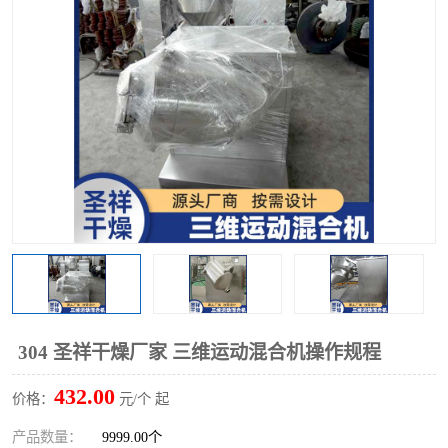
单锥螺带真空干燥机
沸腾干燥机
方形圆形真空干燥机
真空耙式干燥机
热风循环烘箱
喷雾干燥机
振动流化床干燥机
盘式干燥机
混合机
304 圣祥干燥厂家 三维运动混合机操作规程
432.00
价格：
元/个 起
产品数量：
9999.00个