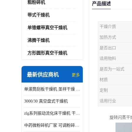
粗粉碎机
产品描述
带式干燥机
干燥介质
单锥螺带真空干燥机
加热方式
沸腾干燥机
是否出口
方形圆形真空干燥机
适用物料
是否为一站式
最新供应商机
更多
材质
单滚筒刮板干燥机 圣祥干燥 单辊
定制
适用行业
3000/30 真空盘式干燥机
zlg系列振动流化床干燥机 干燥速率 粉体干燥
旋转闪蒸干
中药微粉碎机厂家 可调粉碎粒度