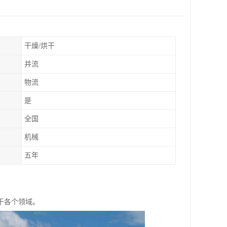
干燥/烘干
并流
物流
是
全国
机械
五年
于各个领域。