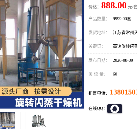
888.00
价格：
元/套
产品数量：
9999.00套
发货地址：
江苏省常州
关键词：
高速旋转闪
发布日期：
2026-08-09
阅 读 量：
60
1380150
销售电话：
在线QQ：