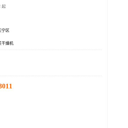
 起
天宁区
蒸干燥机
3011