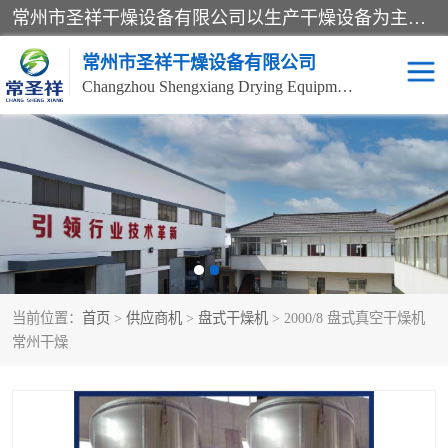
常州市圣祥干燥设备有限公司以生产干燥设备为主导产品，提供：干燥设备、干燥机、混合机、气流干燥机、烘箱、热风循环烘箱、沸腾干燥机、烘干机、喷雾干燥机等产品的生产、制造与销售服务。
常州市圣祥干燥设备有限公司
Changzhou Shengxiang Drying Equipment Co. , Ltd.
单锥真空干燥机
双锥真空干燥机
气流干燥机
滚筒刮板干燥机
干燥机
闪蒸干燥机
当前位置：
首页
>
供应商机
>
盘式干燥机
> 2000/8 盘式真空干燥机
桨叶干燥机
高速混合机
常州干燥
超微粉碎机
粉碎机
粗粉碎机
带式干燥机