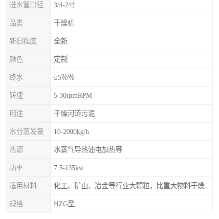
进水管口径
3/4-2寸
品类
干燥机
新旧程度
全新
颜色
定制
终水
≤5％％
转速
5-30rpmRPM
用途
干燥河道污泥
水分蒸发量
10-2000kg/h
热源
水蒸气导热油电加热等
功率
7.5-135kw
适用材料
化工、矿山、冶金等行业大颗粒，比重大物料干燥，如：矿石、高炉矿渣、煤、金属粉末、磷肥、硫铵
规格
HZG型