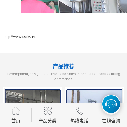
http://www.sxdry.cn
产品推荐
Development, design, production and sales in one of the manufacturing
enterprises
首页
产品分类
热线电话
在线咨询