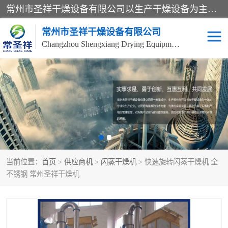
常州市圣祥干燥设备有限公司以生产干燥设备为主导产品，提供：干燥设备、干燥机、混合机、气流干燥机、烘箱、热风循环烘箱、沸腾干燥机、烘干机、喷雾干燥机等产品的生产、制造与销售服务。
常州市圣祥干燥设备有限公司
Changzhou Shengxiang Drying Equipment Co. , Ltd.
单锥真空干燥机
双锥真空干燥机
气流干燥机
滚筒刮板干燥机
干燥机
闪蒸干燥机
当前位置：
首页
>
供应商机
>
闪蒸干燥机
> 快速旋转闪蒸干燥机 全
桨叶干燥机
高速混合机
不锈钢 常州圣祥干燥机
超微粉碎机
粉碎机
粗粉碎机
带式干燥机