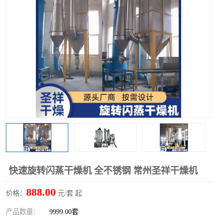
单锥螺带真空干燥机
沸腾干燥机
方形圆形真空干燥机
真空耙式干燥机
热风循环烘箱
喷雾干燥机
振动流化床干燥机
盘式干燥机
混合机
快速旋转闪蒸干燥机 全不锈钢 常州圣祥干燥机
888.00
价格：
元/套 起
产品数量：
9999.00套