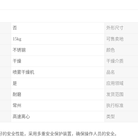
否
外形尺寸
15kg
可售卖地
不锈钢
颜色
干燥
干燥介质
喷雾干燥机
品名
是
应用领域
耐磨
发货范围
常州
执行标准
高速离心
类型
好的安全性能，采用多重安全保护装置，确保操作人员的安全。