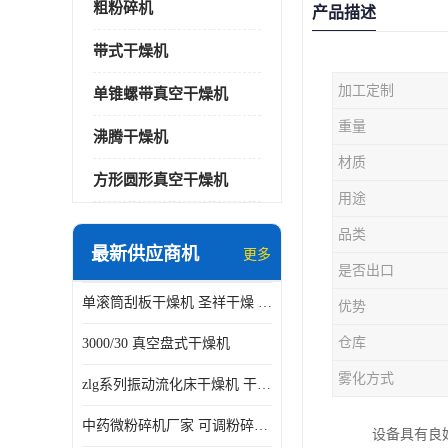
粗粉碎机
产品描述
带式干燥机
加工定制
单锥螺带真空干燥机
重量
沸腾干燥机
材质
方形圆形真空干燥机
用途
品类
最新供应商机
更多
是否出口
单滚筒刮板干燥机 圣祥干燥 单辊
优势
仓库
3000/30 真空盘式干燥机
雾化方式
zlg系列振动流化床干燥机 干燥速率 粉体干燥
中药微粉碎机厂家 可调粉碎粒度
设备具有良