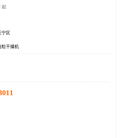
 起
天宁区
造粒干燥机
3011