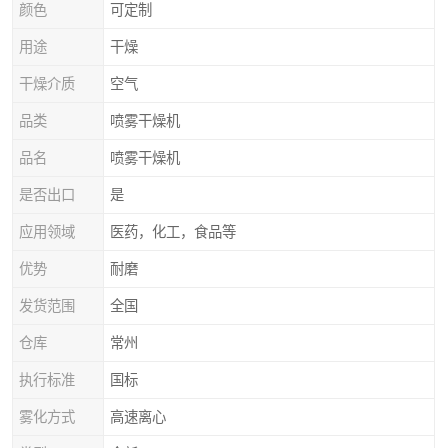
颜色
可定制
用途
干燥
干燥介质
空气
品类
喷雾干燥机
品名
喷雾干燥机
是否出口
是
应用领域
医药，化工，食品等
优势
耐磨
发货范围
全国
仓库
常州
执行标准
国标
雾化方式
高速离心