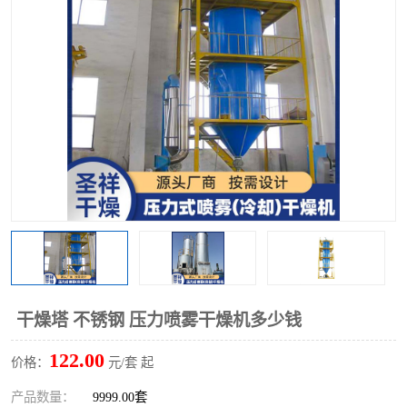
单锥螺带真空干燥机
沸腾干燥机
方形圆形真空干燥机
真空耙式干燥机
热风循环烘箱
喷雾干燥机
振动流化床干燥机
盘式干燥机
混合机
干燥塔 不锈钢 压力喷雾干燥机多少钱
122.00
价格：
元/套 起
产品数量：
9999.00套