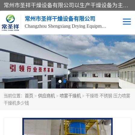
常州市圣祥干燥设备有限公司以生产干燥设备为主导产品，提供：干燥设备、干燥机、混合机、气流干燥机、烘箱、热风循环烘箱、沸腾干燥机、烘干机、喷雾干燥机等产品的生产、制造与销售服务。
常州市圣祥干燥设备有限公司
Changzhou Shengxiang Drying Equipment Co. , Ltd.
单锥真空干燥机
双锥真空干燥机
气流干燥机
滚筒刮板干燥机
干燥机
闪蒸干燥机
当前位置：
首页
>
供应商机
>
喷雾干燥机
> 干燥塔 不锈钢 压力喷雾
桨叶干燥机
高速混合机
干燥机多少钱
超微粉碎机
粉碎机
粗粉碎机
带式干燥机