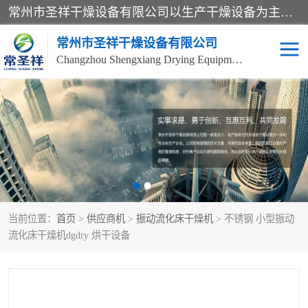
常州市圣祥干燥设备有限公司以生产干燥设备为主导产品，提供：干燥设备、干燥机、混合机、气流干燥机、烘箱、热风循环烘箱、沸腾干燥机、烘干机、喷雾干燥机等产品的生产、制造与销售服务。
常州市圣祥干燥设备有限公司
Changzhou Shengxiang Drying Equipment Co. , Ltd.
单锥真空干燥机
双锥真空干燥机
气流干燥机
滚筒刮板干燥机
干燥机
闪蒸干燥机
当前位置：
首页
>
供应商机
>
振动流化床干燥机
> 不锈钢 小型振动
桨叶干燥机
高速混合机
流化床干燥机dgdry 烘干设备
超微粉碎机
粉碎机
粗粉碎机
带式干燥机