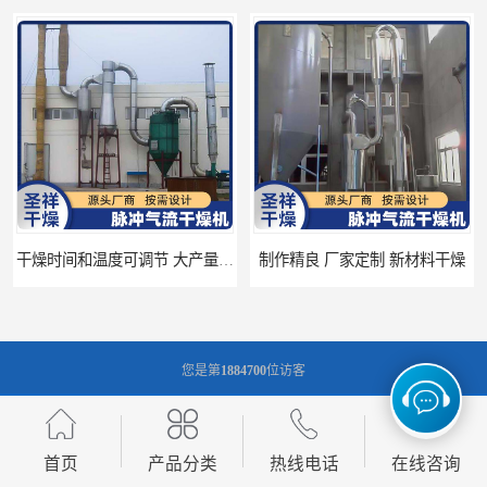
制作精良 厂家定制 新材料干燥
隔热设计 热风干燥系统
您是第
1884700
位访客
版权所有 ©2026-08-09
苏ICP备18020959号-22
常州市圣祥干燥设备有限公司
保留所有权利.
首页
产品分类
热线电话
在线咨询
技术支持：
八方资源网
免责声明
管理员入口
网站地图