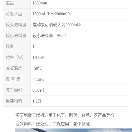
重量
1380mm
蒸发水量
1500mL/H～2000ml/h
较大进料量
蠕动泵可调较大为2000ml/h
较小进料量
较小进料量：50mL
数量
12
功率（W）
1100W
冷凝温度
-50℃
真 空 度
< 15Pa
冻干面积
0.07㎡
盘装物料
1.2升
滚筒刮板干燥机适用于化工、制药、食品、农产品等行
业的物料干燥处理，广泛应用于各个领域。