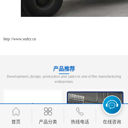
http://www.sxdry.cn
产品推荐
Development, design, production and sales in one of the manufacturing
enterprises
首页
产品分类
热线电话
在线咨询