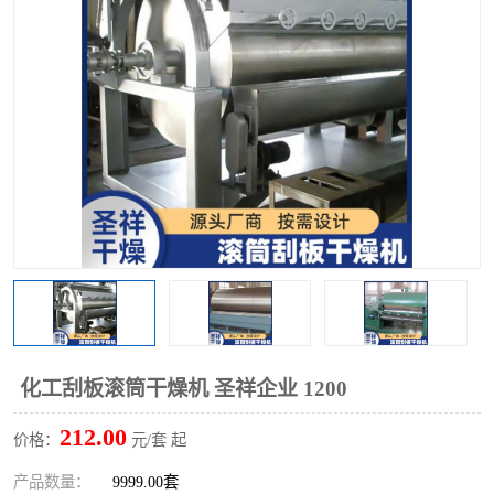
单锥螺带真空干燥机
沸腾干燥机
方形圆形真空干燥机
真空耙式干燥机
热风循环烘箱
喷雾干燥机
振动流化床干燥机
盘式干燥机
混合机
化工刮板滚筒干燥机 圣祥企业 1200
212.00
价格：
元/套 起
产品数量：
9999.00套