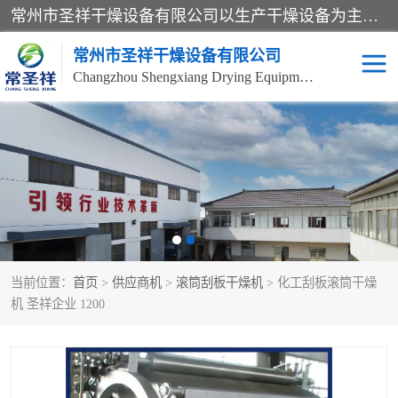
常州市圣祥干燥设备有限公司以生产干燥设备为主导产品，提供：干燥设备、干燥机、混合机、气流干燥机、烘箱、热风循环烘箱、沸腾干燥机、烘干机、喷雾干燥机等产品的生产、制造与销售服务。
常州市圣祥干燥设备有限公司
Changzhou Shengxiang Drying Equipment Co. , Ltd.
单锥真空干燥机
双锥真空干燥机
气流干燥机
滚筒刮板干燥机
干燥机
闪蒸干燥机
当前位置：
首页
>
供应商机
>
滚筒刮板干燥机
> 化工刮板滚筒干燥
桨叶干燥机
高速混合机
机 圣祥企业 1200
超微粉碎机
粉碎机
粗粉碎机
带式干燥机