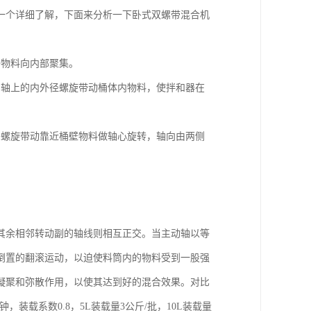
一个详细了解，下面来分析一下卧式双螺带混合机
将物料向内部聚集。
和轴上的内外径螺旋带动桶体内物料，使拌和器在
外螺旋带动靠近桶壁物料做轴心旋转，轴向由两侧
其余相邻转动副的轴线则相互正交。当主动轴以等
倒置的翻滚运动，以迫使料筒内的物料受到一股强
凝聚和弥散作用，以使其达到好的混合效果。对比
装载系数0.8，5L装载量3公斤/批，10L装载量