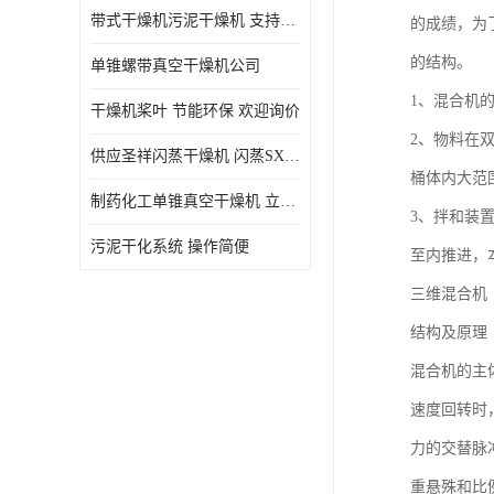
带式干燥机污泥干燥机 支持定制 价格优惠
的成绩，为
的结构。
单锥螺带真空干燥机公司
1、混合机
干燥机桨叶 节能环保 欢迎询价
2、物料在
供应圣祥闪蒸干燥机 闪蒸SXG-16型干燥机
桶体内大范
制药化工单锥真空干燥机 立式锥形螺带搅拌式真空烘干机
3、拌和装
污泥干化系统 操作简便
至内推进，
三维混合机
结构及原理
混合机的主
速度回转时
力的交替脉
重悬殊和比例