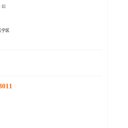
 起
天宁区
3011