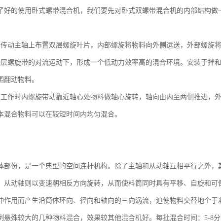
了好的使用卧式螺带混合机，我们要先对卧式双螺带混合机的内部结构做
的传动主轴上布置双层螺旋叶片，内部螺旋将物料向外侧运送，外部螺旋
双层螺旋带的对流运动下，形成一个低动力效率高的混合环境。安装于拌
围翻动物料。
置工作时内螺旋带动靠近轴心处物料做轴心旋转，轴向由内至两侧推进，
本混合物料可以在较短时间内均匀混合。
体部份，是一个典型的空间连杆机构。除了主轴和从动轴互相平行之外，
，从动轴则以变速朝相反方向旋转，从而使料筒同时具有平移、自旋和可
冲作用而产生沿筒体环向、径向和轴向的三向涡流，迫使物料交替地个于
悬殊较大的几种物料混合，效果较其他混合机好。每批混合时间：5-8分钟，