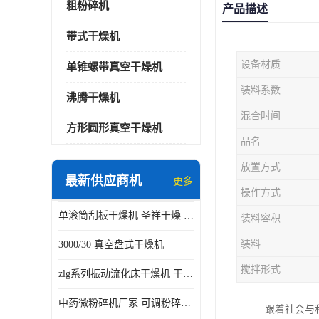
粗粉碎机
产品描述
带式干燥机
设备材质
单锥螺带真空干燥机
装料系数
沸腾干燥机
混合时间
方形圆形真空干燥机
品名
放置方式
最新供应商机
更多
操作方式
单滚筒刮板干燥机 圣祥干燥 单辊
装料容积
装料
3000/30 真空盘式干燥机
搅拌形式
zlg系列振动流化床干燥机 干燥速率 粉体干燥
中药微粉碎机厂家 可调粉碎粒度
跟着社会与