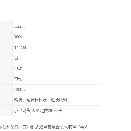
1.22m
380v
混合姐
否
电动
电动
1200L
粉状、粒状物料状、粒状物料
小型现货,大型定做20~35天
多便利条件，其中卧式双螺带混合机也取得了喜人