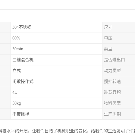
304不锈钢
尺寸
60%
电压
30min
类型
三维混合机
是否进出口
立式
动力类型
间歇操作式
搅拌转速
4L
装载容积
50kg
物料类型
不带搅拌
生产周期
科技水平的开展，让我们目睹了机械职业的变化，给我们的生活发明了许