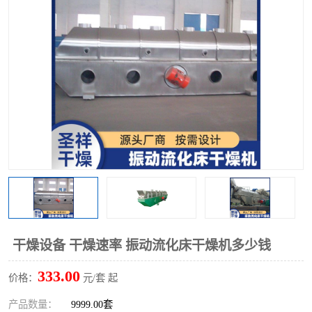
单锥螺带真空干燥机
沸腾干燥机
方形圆形真空干燥机
真空耙式干燥机
热风循环烘箱
喷雾干燥机
振动流化床干燥机
盘式干燥机
混合机
干燥设备 干燥速率 振动流化床干燥机多少钱
333.00
价格：
元/套 起
产品数量：
9999.00套