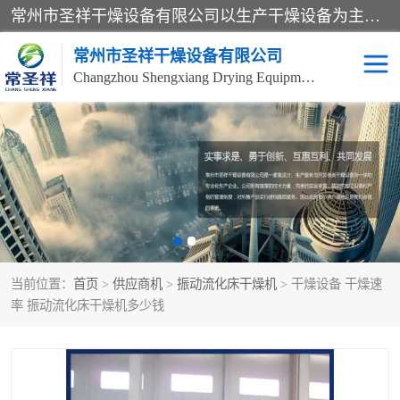
常州市圣祥干燥设备有限公司以生产干燥设备为主导产品，提供：干燥设备、干燥机、混合机、气流干燥机、烘箱、热风循环烘箱、沸腾干燥机、烘干机、喷雾干燥机等产品的生产、制造与销售服务。
常州市圣祥干燥设备有限公司
Changzhou Shengxiang Drying Equipment Co. , Ltd.
单锥真空干燥机
双锥真空干燥机
气流干燥机
滚筒刮板干燥机
干燥机
闪蒸干燥机
当前位置：
首页
>
供应商机
>
振动流化床干燥机
> 干燥设备 干燥速
桨叶干燥机
高速混合机
率 振动流化床干燥机多少钱
超微粉碎机
粉碎机
粗粉碎机
带式干燥机