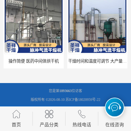
制作精良 厂家定制 新材料干燥
隔热设计 热风干燥系统
您是第
1893663
位访客
版权所有 ©2026-08-10
苏ICP备18020959号-22
常州市圣祥干燥设备有限公司
保留所有权利.
技术支持：
八方资源网
免责声明
管理员入口
网站地图
首页
产品分类
热线电话
在线咨询