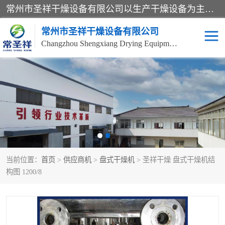
常州市圣祥干燥设备有限公司以生产干燥设备为主导产品，提供：干燥设备、干燥机、混合机、气流干燥机、烘箱、热风循环烘箱、沸腾干燥机、烘干机、喷雾干燥机等产品的生产、制造与销售服务。
常州市圣祥干燥设备有限公司
Changzhou Shengxiang Drying Equipment Co. , Ltd.
单锥真空干燥机
双锥真空干燥机
气流干燥机
滚筒刮板干燥机
干燥机
闪蒸干燥机
当前位置：
首页
>
供应商机
>
盘式干燥机
> 圣祥干燥 盘式干燥机结
桨叶干燥机
高速混合机
构图 1200/8
超微粉碎机
粉碎机
粗粉碎机
带式干燥机