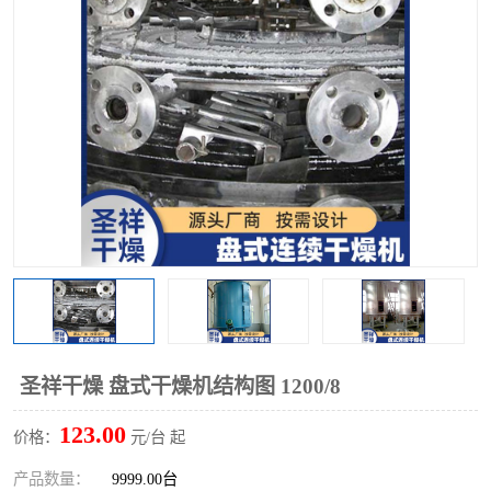
单锥螺带真空干燥机
沸腾干燥机
方形圆形真空干燥机
真空耙式干燥机
热风循环烘箱
喷雾干燥机
振动流化床干燥机
盘式干燥机
混合机
圣祥干燥 盘式干燥机结构图 1200/8
123.00
价格：
元/台 起
产品数量：
9999.00台