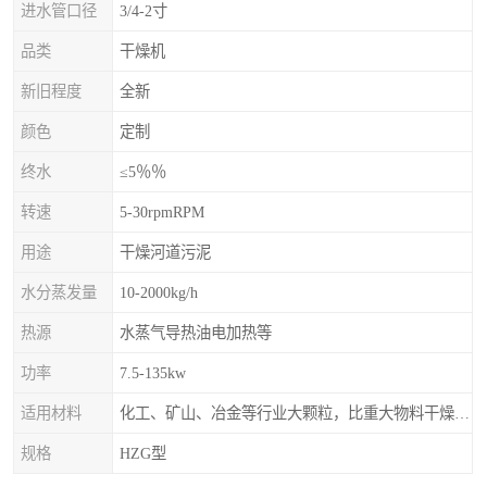
进水管口径
3/4-2寸
品类
干燥机
新旧程度
全新
颜色
定制
终水
≤5％％
转速
5-30rpmRPM
用途
干燥河道污泥
水分蒸发量
10-2000kg/h
热源
水蒸气导热油电加热等
功率
7.5-135kw
适用材料
化工、矿山、冶金等行业大颗粒，比重大物料干燥，如：矿石、高炉矿渣、煤、金属粉末、磷肥、硫铵
规格
HZG型