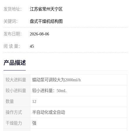
发货地址：
江苏省常州天宁区
关键词：
盘式干燥机结构图
发布日期：
2026-08-06
阅 读 量：
45
产品描述
较大进料量
蠕动泵可调较大为2000ml/h
较小进料量
较小进料量：50mL
数量
12
操作方式
半自动化或全自动
干燥能力
强