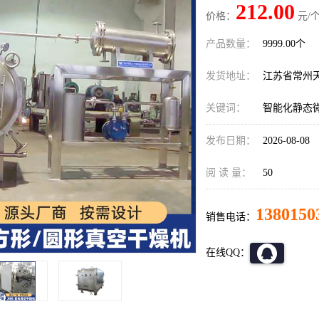
212.00
价格：
元/个
产品数量：
9999.00个
发货地址：
江苏省常州
关键词：
智能化静态
发布日期：
2026-08-08
阅 读 量：
50
1380150
销售电话：
在线QQ：