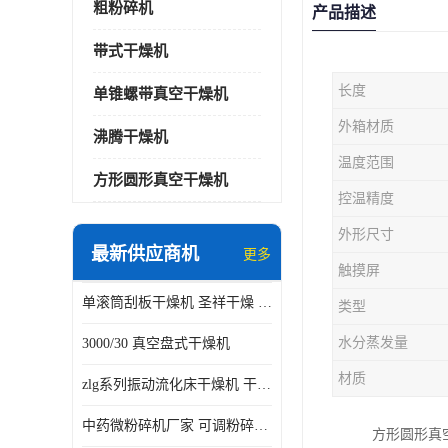
粗粉碎机
产品描述
带式干燥机
长度
单锥螺带真空干燥机
外箱材质
沸腾干燥机
温度范围
方形圆形真空干燥机
控温精度
外形尺寸
最新供应商机
更多
触摸屏
单滚筒刮板干燥机 圣祥干燥 单辊
类型
水分蒸发量
3000/30 真空盘式干燥机
材质
zlg系列振动流化床干燥机 干燥速率 粉体干燥
中药微粉碎机厂家 可调粉碎粒度
方形圆形真