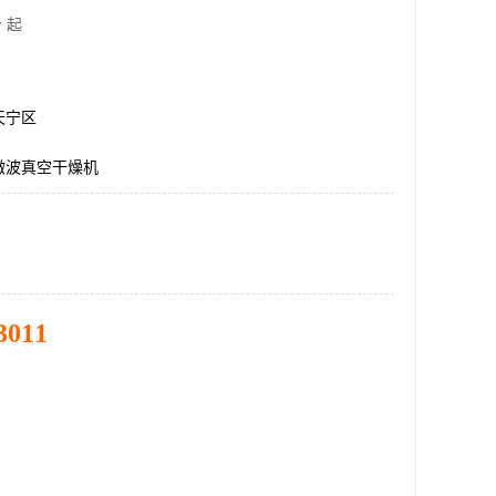
 起
天宁区
微波真空干燥机
3011