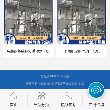
环境适应性强 新材料干燥
干燥时间和温度可调节 脉冲气流干燥机
您是第
1879836
位访客
版权所有 ©2026-08-09
苏ICP备18020959号-22
常州市圣祥干燥设备有限公司
保留所有权利.
技术支持：
八方资源网
免责声明
管理员入口
网站地图
首页
产品分类
热线电话
在线咨询