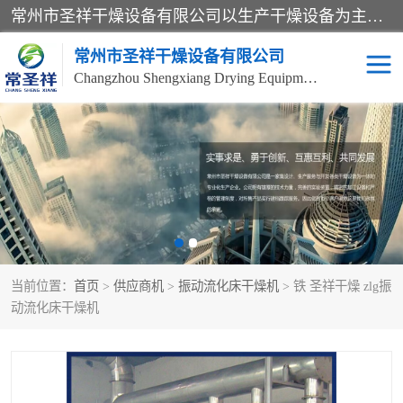
常州市圣祥干燥设备有限公司以生产干燥设备为主导产品，提供：干燥设备、干燥机、混合机、气流干燥机、烘箱、热风循环烘箱、沸腾干燥机、烘干机、喷雾干燥机等产品的生产、制造与销售服务。
常州市圣祥干燥设备有限公司
Changzhou Shengxiang Drying Equipment Co. , Ltd.
单锥真空干燥机
双锥真空干燥机
气流干燥机
滚筒刮板干燥机
干燥机
闪蒸干燥机
当前位置：
首页
>
供应商机
>
振动流化床干燥机
> 铁 圣祥干燥 zlg振
桨叶干燥机
高速混合机
动流化床干燥机
超微粉碎机
粉碎机
粗粉碎机
带式干燥机