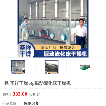
单锥螺带真空干燥机
沸腾干燥机
方形圆形真空干燥机
真空耙式干燥机
热风循环烘箱
喷雾干燥机
振动流化床干燥机
盘式干燥机
混合机
铁 圣祥干燥 zlg振动流化床干燥机
333.00
价格：
元/套 起
产品数量：
9999.00套