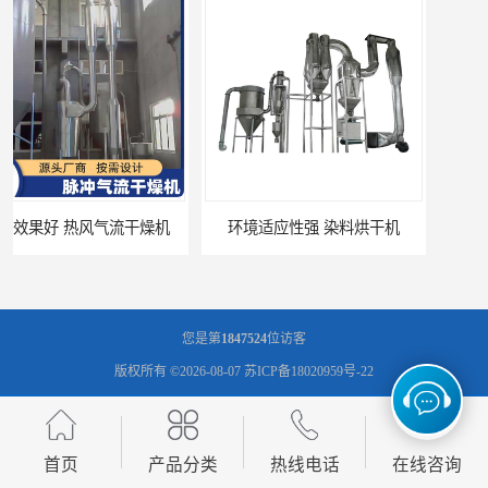
操作简便 医药中间体烘干机
您是第
1847524
位访客
版权所有 ©2026-08-07
苏ICP备18020959号-22
常州市圣祥干燥设备有限公司
保留所有权利.
技术支持：
八方资源网
免责声明
管理员入口
网站地图
首页
产品分类
热线电话
在线咨询