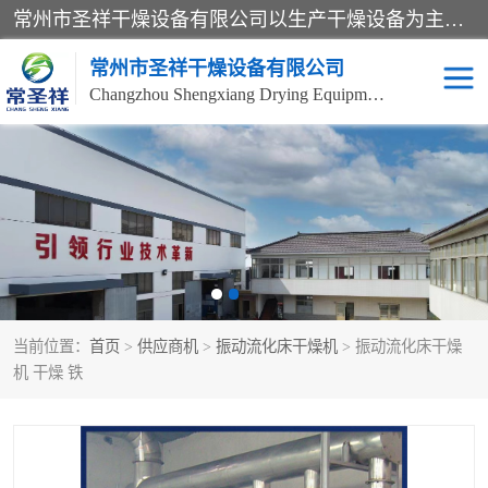
常州市圣祥干燥设备有限公司以生产干燥设备为主导产品，提供：干燥设备、干燥机、混合机、气流干燥机、烘箱、热风循环烘箱、沸腾干燥机、烘干机、喷雾干燥机等产品的生产、制造与销售服务。
常州市圣祥干燥设备有限公司
Changzhou Shengxiang Drying Equipment Co. , Ltd.
单锥真空干燥机
双锥真空干燥机
气流干燥机
滚筒刮板干燥机
干燥机
闪蒸干燥机
当前位置：
首页
>
供应商机
>
振动流化床干燥机
> 振动流化床干燥
桨叶干燥机
高速混合机
机 干燥 铁
超微粉碎机
粉碎机
粗粉碎机
带式干燥机