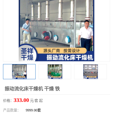
单锥螺带真空干燥机
沸腾干燥机
方形圆形真空干燥机
真空耙式干燥机
热风循环烘箱
喷雾干燥机
振动流化床干燥机
盘式干燥机
混合机
振动流化床干燥机 干燥 铁
333.00
价格：
元/套 起
产品数量：
9999.00套