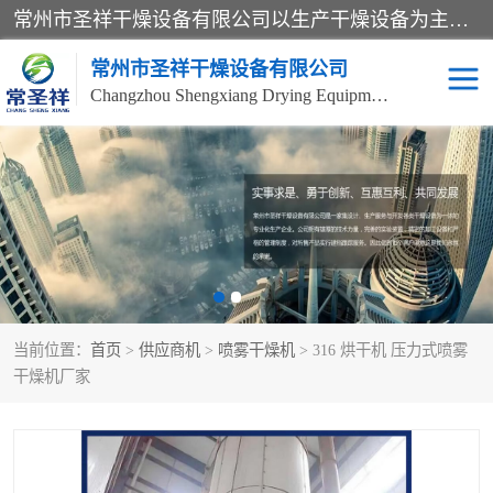
常州市圣祥干燥设备有限公司以生产干燥设备为主导产品，提供：干燥设备、干燥机、混合机、气流干燥机、烘箱、热风循环烘箱、沸腾干燥机、烘干机、喷雾干燥机等产品的生产、制造与销售服务。
常州市圣祥干燥设备有限公司
Changzhou Shengxiang Drying Equipment Co. , Ltd.
单锥真空干燥机
双锥真空干燥机
气流干燥机
滚筒刮板干燥机
干燥机
闪蒸干燥机
当前位置：
首页
>
供应商机
>
喷雾干燥机
> 316 烘干机 压力式喷雾
桨叶干燥机
高速混合机
干燥机厂家
超微粉碎机
粉碎机
粗粉碎机
带式干燥机