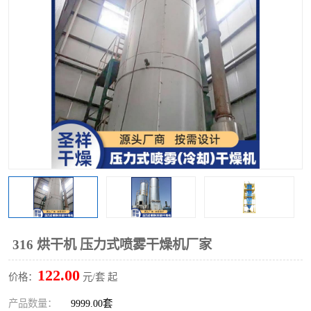
单锥螺带真空干燥机
沸腾干燥机
方形圆形真空干燥机
真空耙式干燥机
热风循环烘箱
喷雾干燥机
振动流化床干燥机
盘式干燥机
混合机
316 烘干机 压力式喷雾干燥机厂家
122.00
价格：
元/套 起
产品数量：
9999.00套