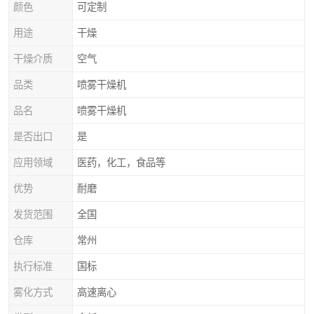
颜色
可定制
用途
干燥
干燥介质
空气
品类
喷雾干燥机
品名
喷雾干燥机
是否出口
是
应用领域
医药，化工，食品等
优势
耐磨
发货范围
全国
仓库
常州
执行标准
国标
雾化方式
高速离心