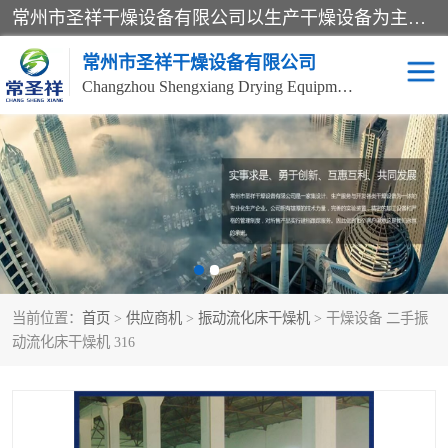
常州市圣祥干燥设备有限公司以生产干燥设备为主导产品，提供：干燥设备、干燥机、混合机、气流干燥机、烘箱、热风循环烘箱、沸腾干燥机、烘干机、喷雾干燥机等产品的生产、制造与销售服务。
常州市圣祥干燥设备有限公司
Changzhou Shengxiang Drying Equipment Co. , Ltd.
单锥真空干燥机
双锥真空干燥机
气流干燥机
滚筒刮板干燥机
干燥机
闪蒸干燥机
当前位置：
首页
>
供应商机
>
振动流化床干燥机
> 干燥设备 二手振
桨叶干燥机
高速混合机
动流化床干燥机 316
超微粉碎机
粉碎机
粗粉碎机
带式干燥机