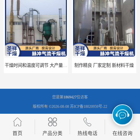
制作精良 厂家定制 新材料干燥
隔热设计 热风干燥系统
您是第
1869427
位访客
版权所有 ©2026-08-08
苏ICP备18020959号-22
常州市圣祥干燥设备有限公司
保留所有权利.
技术支持：
八方资源网
免责声明
管理员入口
网站地图
首页
产品分类
热线电话
在线咨询