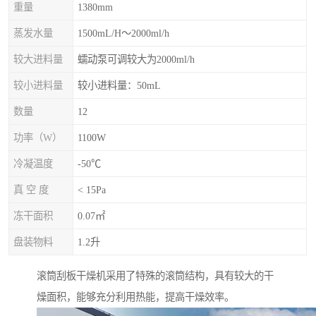
重量
1380mm
蒸发水量
1500mL/H～2000ml/h
较大进料量
蠕动泵可调较大为2000ml/h
较小进料量
较小进料量：50mL
数量
12
功率（W）
1100W
冷凝温度
-50℃
真 空 度
< 15Pa
冻干面积
0.07㎡
盘装物料
1.2升
滚筒刮板干燥机采用了特殊的滚筒结构，具有较大的干
燥面积，能够充分利用热能，提高干燥效率。