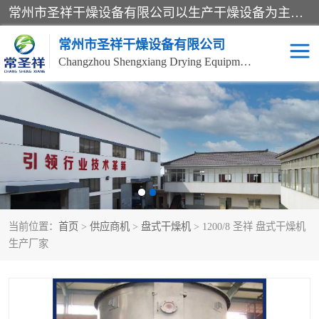
常州市圣祥干燥设备有限公司以生产干燥设备为主导产品，提供：干燥设备、干燥机、混合机、气流干燥机、烘箱、热风循环烘箱、沸腾干燥机、烘干机、喷雾干燥机等产品的生产、制造与销售服务。
常州市圣祥干燥设备有限公司
Changzhou Shengxiang Drying Equipment Co. , Ltd.
单锥真空干燥机
双锥真空干燥机
气流干燥机
滚筒刮板干燥机
干燥机
闪蒸干燥机
当前位置：
首页
>
供应商机
>
盘式干燥机
> 1200/8 圣祥 盘式干燥机
桨叶干燥机
高速混合机
生产厂家
超微粉碎机
粉碎机
粗粉碎机
带式干燥机