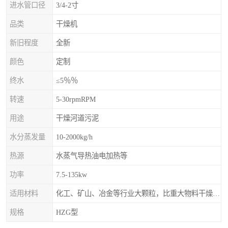
进水管口径
3/4-2寸
品类
干燥机
新旧程度
全新
颜色
定制
终水
≤5％％
转速
5-30rpmRPM
用途
干燥河道污泥
水分蒸发量
10-2000kg/h
热源
水蒸气导热油电加热等
功率
7.5-135kw
适用材料
化工、矿山、冶金等行业大颗粒，比重大物料干燥，如：矿石、高炉矿渣、煤、金属粉末、磷肥、硫铵
规格
HZG型