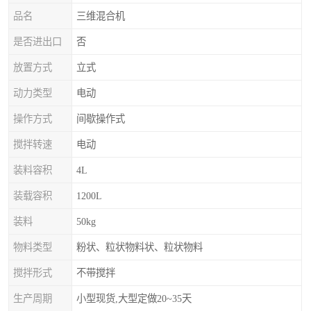
品名
三维混合机
是否进出口
否
放置方式
立式
动力类型
电动
操作方式
间歇操作式
搅拌转速
电动
装料容积
4L
装载容积
1200L
装料
50kg
物料类型
粉状、粒状物料状、粒状物料
搅拌形式
不带搅拌
生产周期
小型现货,大型定做20~35天