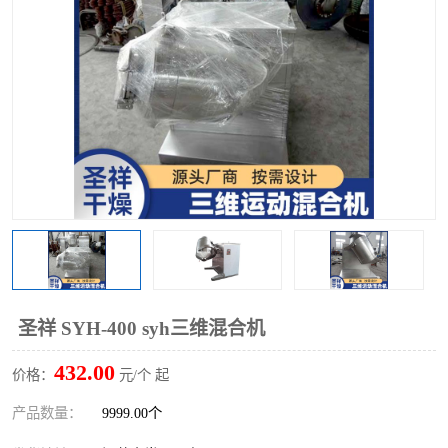
单锥螺带真空干燥机
沸腾干燥机
方形圆形真空干燥机
真空耙式干燥机
热风循环烘箱
喷雾干燥机
振动流化床干燥机
盘式干燥机
混合机
圣祥 SYH-400 syh三维混合机
432.00
价格：
元/个 起
产品数量：
9999.00个