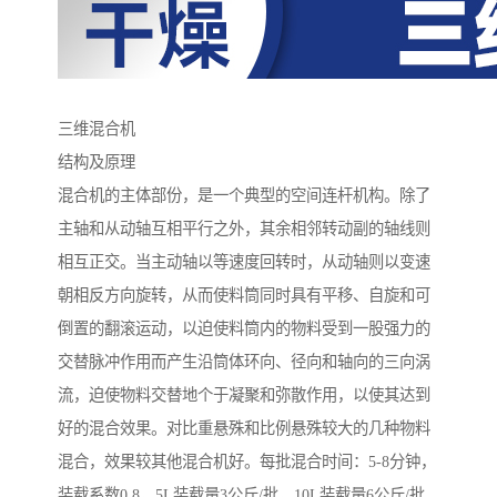
三维混合机
结构及原理
混合机的主体部份，是一个典型的空间连杆机构。除了
主轴和从动轴互相平行之外，其余相邻转动副的轴线则
相互正交。当主动轴以等速度回转时，从动轴则以变速
朝相反方向旋转，从而使料筒同时具有平移、自旋和可
倒置的翻滚运动，以迫使料筒内的物料受到一股强力的
交替脉冲作用而产生沿筒体环向、径向和轴向的三向涡
流，迫使物料交替地个于凝聚和弥散作用，以使其达到
好的混合效果。对比重悬殊和比例悬殊较大的几种物料
混合，效果较其他混合机好。每批混合时间：5-8分钟，
装载系数0.8，5L装载量3公斤/批，10L装载量6公斤/批.