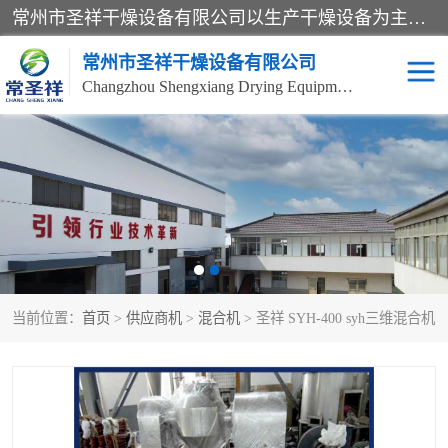
常州市圣祥干燥设备有限公司以生产干燥设备为主导产品，提供：干燥设备、干燥机、混合机、气流干燥机、烘箱、热风循环烘箱、沸腾干燥机、烘干机、喷雾干燥机等产品的生产、制造与销售服务。
常州市圣祥干燥设备有限公司
Changzhou Shengxiang Drying Equipment Co. , Ltd.
单锥真空干燥机
双锥真空干燥机
气流干燥机
滚筒刮板干燥机
干燥机
闪蒸干燥机
当前位置：
首页
>
供应商机
>
混合机
> 圣祥 SYH-400 syh三维混合机
桨叶干燥机
高速混合机
超微粉碎机
粉碎机
粗粉碎机
带式干燥机