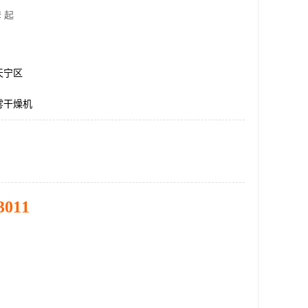
 起
天宁区
雾干燥机
3011