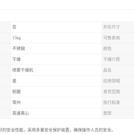
否
外形尺寸
15kg
可售卖地
不锈钢
颜色
干燥
干燥介质
喷雾干燥机
品名
是
应用领域
耐磨
发货范围
常州
执行标准
高速离心
类型
好的安全性能，采用多重安全保护装置，确保操作人员的安全。