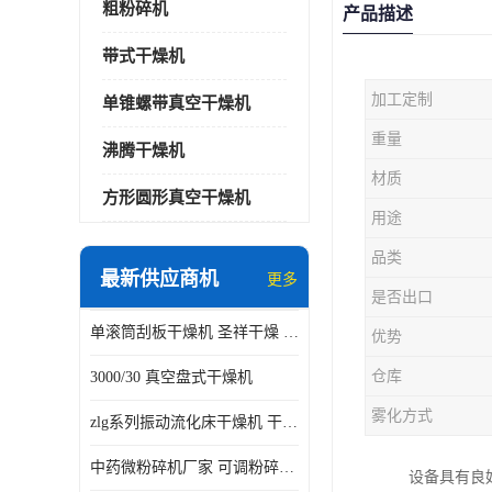
粗粉碎机
产品描述
带式干燥机
加工定制
单锥螺带真空干燥机
重量
沸腾干燥机
材质
方形圆形真空干燥机
用途
品类
最新供应商机
更多
是否出口
单滚筒刮板干燥机 圣祥干燥 单辊
优势
仓库
3000/30 真空盘式干燥机
雾化方式
zlg系列振动流化床干燥机 干燥速率 粉体干燥
中药微粉碎机厂家 可调粉碎粒度
设备具有良