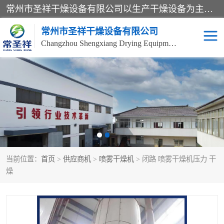
常州市圣祥干燥设备有限公司以生产干燥设备为主导产品，提供：干燥设备、干燥机、混合机、气流干燥机、烘箱、热风循环烘箱、沸腾干燥机、烘干机、喷雾干燥机等产品的生产、制造与销售服务。
常州市圣祥干燥设备有限公司
Changzhou Shengxiang Drying Equipment Co. , Ltd.
单锥真空干燥机
双锥真空干燥机
气流干燥机
滚筒刮板干燥机
干燥机
闪蒸干燥机
当前位置：
首页
>
供应商机
>
喷雾干燥机
> 闭路 喷雾干燥机压力 干
桨叶干燥机
高速混合机
燥
超微粉碎机
粉碎机
粗粉碎机
带式干燥机