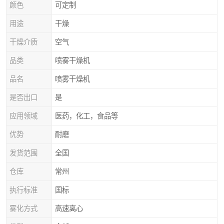
颜色
可定制
用途
干燥
干燥介质
空气
品类
喷雾干燥机
品名
喷雾干燥机
是否出口
是
应用领域
医药，化工，食品等
优势
耐磨
发货范围
全国
仓库
常州
执行标准
国标
雾化方式
高速离心