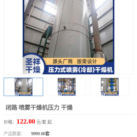
单锥螺带真空干燥机
沸腾干燥机
方形圆形真空干燥机
真空耙式干燥机
热风循环烘箱
喷雾干燥机
振动流化床干燥机
盘式干燥机
混合机
闭路 喷雾干燥机压力 干燥
122.00
价格：
元/套 起
产品数量：
9999.00套