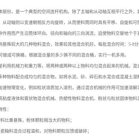
体部份，是一个典型的空间连杆机构。除了主轴和从动轴互相平行之外，
，从动轴则以变速朝相反方向旋转，从而使料筒同时具有平移、自旋和可
冲作用而产生沿筒体环向、径向和轴向的三向涡流，迫使物料交替地个于
悬殊较大的几种物料混合，效果较其他混合机好。每批混合时间：5-8分钟，
.均可做成可换桶，根据混合量的多少换不同的混合桶，实行一机多用。
是利用机械力和重力等，将两种或两种以上物料均匀混合起来的机械。混
多种物料配合成均匀的混合物，如将水泥、砂、碎石和水混合成混凝土湿
加速物理变化，例如粒状溶质加入溶剂，通过混合机械的作用可加速溶解
高粘度液体和膏状物混合机械、热塑性物料混合机、粉状与粒状固体物料
特性：
物料比重悬殊，粉体颗粒相当大的物料；
陶瓷釉料混合过程温和，对物料颗粒压馈或破碎；