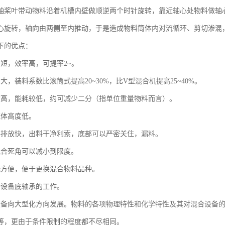
轴桨叶带动物料沿着机槽内壁做顺逆两个时针旋转，靠近轴心处物料做轴
心旋转，轴向由两侧至内推动，于是造成物料筒体内对流循环、剪切渗混
下的优点：
间短，效率高，可提率2~。
大，装料系数比滚筒式提高20~30%，比V型混合机提高25~40%。
度高，能耗较低，约可减少二分（指单位重量物料而言）。
壳体高度低。
料排放快，出料干净利索，底部可以严密关住，漏料。
混合死角可以减小到限度。
洗方便，便于更换混合物料品种。
修设备底轴承的工作。
设备向大型化方向发展。物料的各项物理特性和化学特性及其对混合设备
等，更由于条件限制的程度都不尽相同。