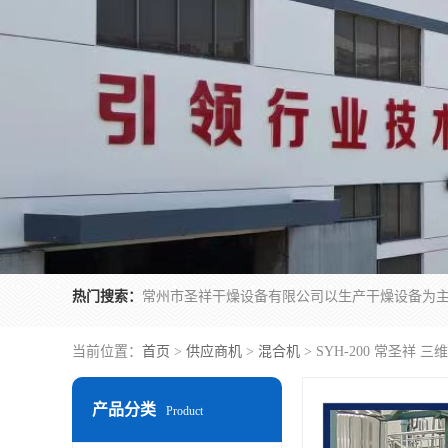
热门搜索：
当前位置：
首页
>
供应商机
>
混合机
> SYH-200 常圣祥 
产品分类
Product