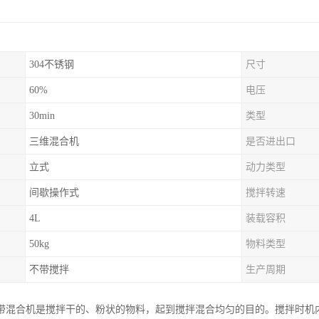
304不锈钢
尺寸
60%
电压
30min
类型
三维混合机
是否进出口
立式
动力类型
间歇操作式
搅拌转速
4L
装载容积
50kg
物料类型
不带搅拌
生产周期
带混合机是搅拌干的、粉状的物料，起到搅拌混合均匀的目的。搅拌时机