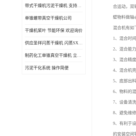
带式干燥机污泥干燥机 支持定制 价格优惠
合运动，双
壁物料做轴
单锥螺带真空干燥机公司
混合机有如
干燥机桨叶 节能环保 欢迎询价
1、混合时
供应圣祥闪蒸干燥机 闪蒸SXG-16型干燥机
2、混合能力
制药化工单锥真空干燥机 立式锥形螺带搅拌式真空烘干机
3、混合精
污泥干化系统 操作简便
4、混合机
5、底部出
6、物料的
7、设备清
8、避免维
9、有利于
的安装空间