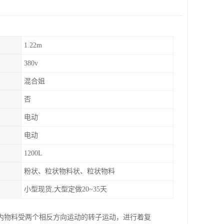
1.22m
380v
混合姐
否
电动
电动
1200L
粉状、粒状物料状、粒状物料
小型现货,大型定做20~35天
内物料受两个相反方向运动的转子运动，进行着复