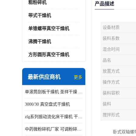
粗粉碎机
产品描述
带式干燥机
设备材质
单锥螺带真空干燥机
装料系数
沸腾干燥机
混合时间
方形圆形真空干燥机
品名
放置方式
最新供应商机
更多
操作方式
单滚筒刮板干燥机 圣祥干燥 单辊
装料容积
装料
3000/30 真空盘式干燥机
搅拌形式
zlg系列振动流化床干燥机 干燥速率 粉体干燥
中药微粉碎机厂家 可调粉碎粒度
卧式双轴螺