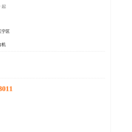
 起
天宁区
合机
3011