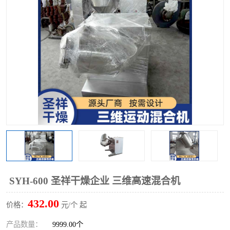
单锥螺带真空干燥机
沸腾干燥机
方形圆形真空干燥机
真空耙式干燥机
热风循环烘箱
喷雾干燥机
振动流化床干燥机
盘式干燥机
混合机
SYH-600 圣祥干燥企业 三维高速混合机
432.00
价格：
元/个 起
产品数量：
9999.00个