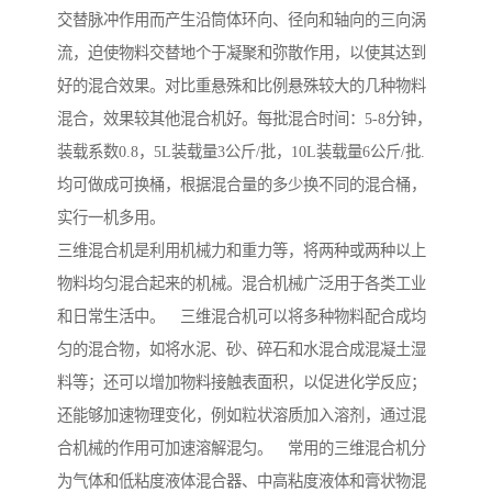
交替脉冲作用而产生沿筒体环向、径向和轴向的三向涡
流，迫使物料交替地个于凝聚和弥散作用，以使其达到
好的混合效果。对比重悬殊和比例悬殊较大的几种物料
混合，效果较其他混合机好。每批混合时间：5-8分钟，
装载系数0.8，5L装载量3公斤/批，10L装载量6公斤/批.
均可做成可换桶，根据混合量的多少换不同的混合桶，
实行一机多用。
三维混合机是利用机械力和重力等，将两种或两种以上
物料均匀混合起来的机械。混合机械广泛用于各类工业
和日常生活中。 三维混合机可以将多种物料配合成均
匀的混合物，如将水泥、砂、碎石和水混合成混凝土湿
料等；还可以增加物料接触表面积，以促进化学反应；
还能够加速物理变化，例如粒状溶质加入溶剂，通过混
合机械的作用可加速溶解混匀。 常用的三维混合机分
为气体和低粘度液体混合器、中高粘度液体和膏状物混