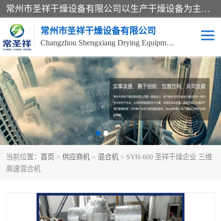
常州市圣祥干燥设备有限公司以生产干燥设备为主导产品，提供：干燥设备、干燥机、混合机、气流干燥机、烘箱、热风循环烘箱、沸腾干燥机、烘干机、喷雾干燥机等产品的生产、制造与销售服务。
常州市圣祥干燥设备有限公司
Changzhou Shengxiang Drying Equipment Co. , Ltd.
单锥真空干燥机
双锥真空干燥机
气流干燥机
滚筒刮板干燥机
干燥机
闪蒸干燥机
当前位置：
首页
>
供应商机
>
混合机
> SYH-600 圣祥干燥企业 三维
桨叶干燥机
高速混合机
高速混合机
超微粉碎机
粉碎机
粗粉碎机
带式干燥机