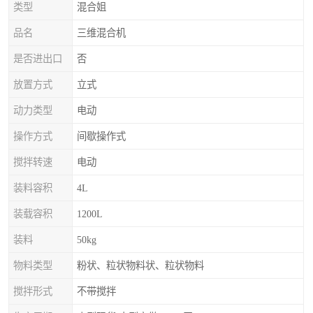
类型
混合姐
品名
三维混合机
是否进出口
否
放置方式
立式
动力类型
电动
操作方式
间歇操作式
搅拌转速
电动
装料容积
4L
装载容积
1200L
装料
50kg
物料类型
粉状、粒状物料状、粒状物料
搅拌形式
不带搅拌