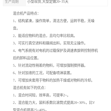
生产周期
小型现货,大型定做20~35天
混合机产品特点：
1、结构紧凑，操作简单，清洁方便，运转平稳，无噪
音。
2、能适应物料的混合，且均匀率比较高。
3、可实行真空进料和碟阀出料，实现无尘操作。
4、电气系统有对电机的过载保护及调速表旋转控制停机
后的卸料品位置。
5、针对流动性稍差的物料，可增加强制搅拌器。
6、针对加液的工况，可配备喷淋装置。
7、可增加夹套用于物料的加热干燥或对物料的冷却。
混合机有如下的优点：
1、混合时间短，效率高，可提率2~。
2、混合能力大，装料系数比滚筒式提高20~30%，比V
型混合机提高25~40%。