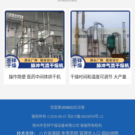
enterprises
干燥时间和温度可调节 大产量烘干机
制作精良 厂家定制 新材料干燥
您是第
1856922
位访客
版权所有 ©2026-08-07
苏ICP备18020959号-22
常州市圣祥干燥设备有限公司
保留所有权利.
技术支持：
八方资源网
免责声明
管理员入口
网站地图