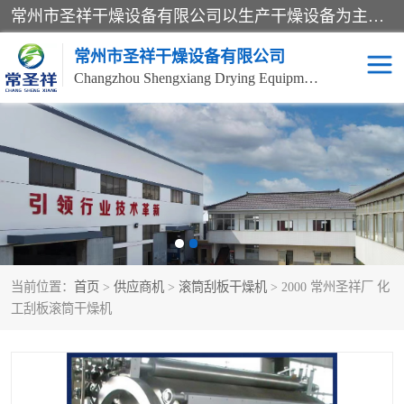
常州市圣祥干燥设备有限公司以生产干燥设备为主导产品，提供：干燥设备、干燥机、混合机、气流干燥机、烘箱、热风循环烘箱、沸腾干燥机、烘干机、喷雾干燥机等产品的生产、制造与销售服务。
常州市圣祥干燥设备有限公司
Changzhou Shengxiang Drying Equipment Co. , Ltd.
单锥真空干燥机
双锥真空干燥机
气流干燥机
滚筒刮板干燥机
干燥机
闪蒸干燥机
当前位置：
首页
>
供应商机
>
滚筒刮板干燥机
> 2000 常州圣祥厂 化
桨叶干燥机
高速混合机
工刮板滚筒干燥机
超微粉碎机
粉碎机
粗粉碎机
带式干燥机