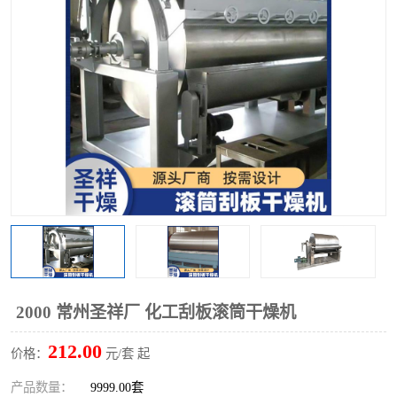
单锥螺带真空干燥机
沸腾干燥机
方形圆形真空干燥机
真空耙式干燥机
热风循环烘箱
喷雾干燥机
振动流化床干燥机
盘式干燥机
混合机
2000 常州圣祥厂 化工刮板滚筒干燥机
212.00
价格：
元/套 起
产品数量：
9999.00套