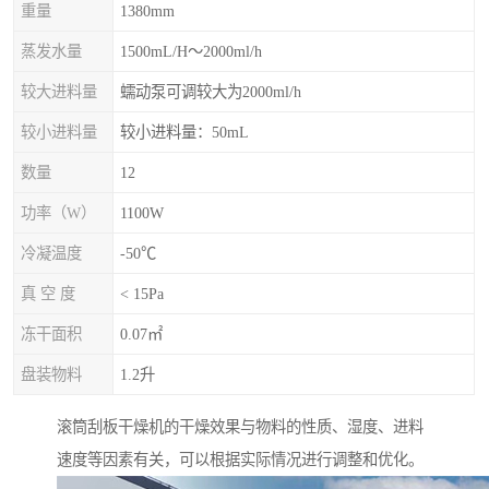
重量
1380mm
蒸发水量
1500mL/H～2000ml/h
较大进料量
蠕动泵可调较大为2000ml/h
较小进料量
较小进料量：50mL
数量
12
功率（W）
1100W
冷凝温度
-50℃
真 空 度
< 15Pa
冻干面积
0.07㎡
盘装物料
1.2升
滚筒刮板干燥机的干燥效果与物料的性质、湿度、进料
速度等因素有关，可以根据实际情况进行调整和优化。