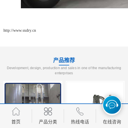
http://www.sxdry.cn
产品推荐
Development, design, production and sales in one of the manufacturing
enterprises
首页
产品分类
热线电话
在线咨询