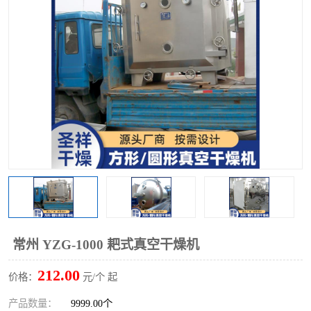
单锥螺带真空干燥机
沸腾干燥机
方形圆形真空干燥机
真空耙式干燥机
热风循环烘箱
喷雾干燥机
振动流化床干燥机
盘式干燥机
混合机
常州 YZG-1000 耙式真空干燥机
212.00
价格：
元/个 起
产品数量：
9999.00个