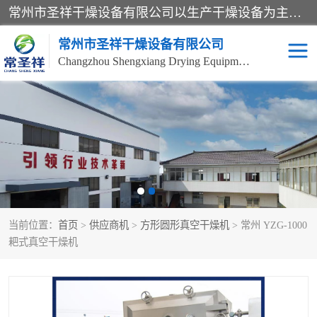
常州市圣祥干燥设备有限公司以生产干燥设备为主导产品，提供：干燥设备、干燥机、混合机、气流干燥机、烘箱、热风循环烘箱、沸腾干燥机、烘干机、喷雾干燥机等产品的生产、制造与销售服务。
常州市圣祥干燥设备有限公司
Changzhou Shengxiang Drying Equipment Co. , Ltd.
单锥真空干燥机
双锥真空干燥机
气流干燥机
滚筒刮板干燥机
干燥机
闪蒸干燥机
当前位置：
首页
>
供应商机
>
方形圆形真空干燥机
> 常州 YZG-1000
桨叶干燥机
高速混合机
耙式真空干燥机
超微粉碎机
粉碎机
粗粉碎机
带式干燥机