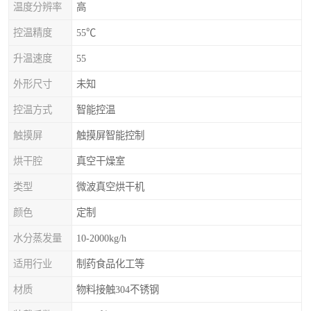
温度分辨率
高
控温精度
55℃
升温速度
55
外形尺寸
未知
控温方式
智能控温
触摸屏
触摸屏智能控制
烘干腔
真空干燥室
类型
微波真空烘干机
颜色
定制
水分蒸发量
10-2000kg/h
适用行业
制药食品化工等
材质
物料接触304不锈钢