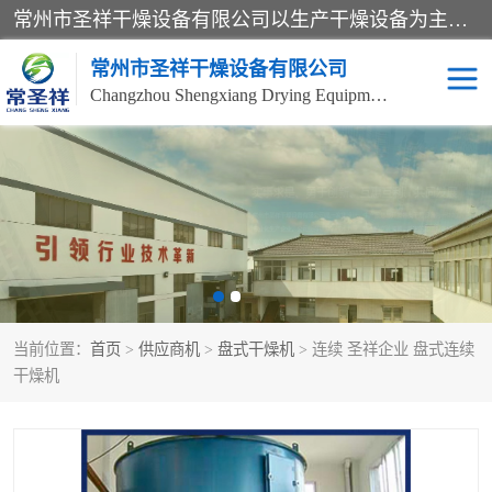
常州市圣祥干燥设备有限公司以生产干燥设备为主导产品，提供：干燥设备、干燥机、混合机、气流干燥机、烘箱、热风循环烘箱、沸腾干燥机、烘干机、喷雾干燥机等产品的生产、制造与销售服务。
常州市圣祥干燥设备有限公司
Changzhou Shengxiang Drying Equipment Co. , Ltd.
单锥真空干燥机
双锥真空干燥机
气流干燥机
滚筒刮板干燥机
干燥机
闪蒸干燥机
当前位置：
首页
>
供应商机
>
盘式干燥机
> 连续 圣祥企业 盘式连续
桨叶干燥机
高速混合机
干燥机
超微粉碎机
粉碎机
粗粉碎机
带式干燥机