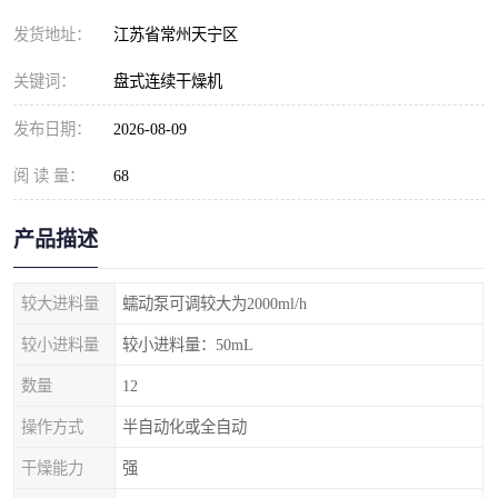
发货地址：
江苏省常州天宁区
关键词：
盘式连续干燥机
发布日期：
2026-08-09
阅 读 量：
68
产品描述
较大进料量
蠕动泵可调较大为2000ml/h
较小进料量
较小进料量：50mL
数量
12
操作方式
半自动化或全自动
干燥能力
强