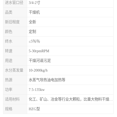
进水管口径
3/4-2寸
品类
干燥机
新旧程度
全新
颜色
定制
终水
≤5％％
转速
5-30rpmRPM
用途
干燥河道污泥
水分蒸发量
10-2000kg/h
热源
水蒸气导热油电加热等
功率
7.5-135kw
适用材料
化工、矿山、冶金等行业大颗粒，比重大物料干燥，如：矿石、高炉矿渣、煤、金属粉末、磷肥、硫铵
规格
HZG型