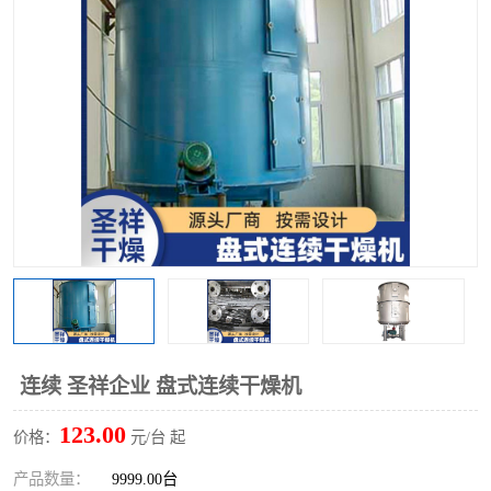
单锥螺带真空干燥机
沸腾干燥机
方形圆形真空干燥机
真空耙式干燥机
热风循环烘箱
喷雾干燥机
振动流化床干燥机
盘式干燥机
混合机
连续 圣祥企业 盘式连续干燥机
123.00
价格：
元/台 起
产品数量：
9999.00台