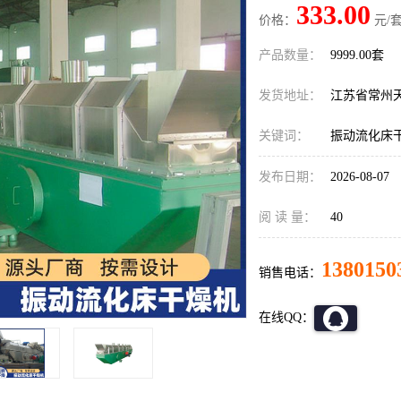
333.00
价格：
元/套
产品数量：
9999.00套
发货地址：
江苏省常州
关键词：
振动流化床
发布日期：
2026-08-07
阅 读 量：
40
1380150
销售电话：
在线QQ：