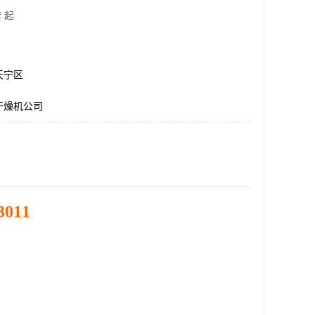
 起
天宁区
干燥机公司
3011