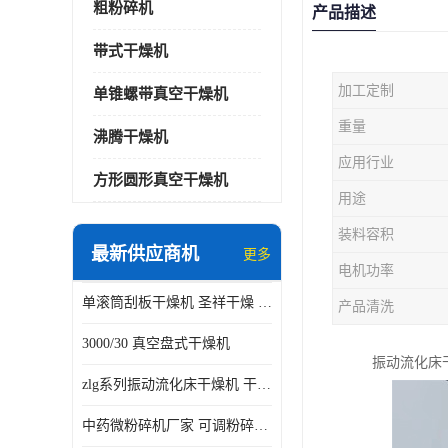
粗粉碎机
产品描述
带式干燥机
加工定制
单锥螺带真空干燥机
重量
沸腾干燥机
应用行业
方形圆形真空干燥机
用途
装料容积
最新供应商机
更多
电机功率
单滚筒刮板干燥机 圣祥干燥 单辊
产品清洗
3000/30 真空盘式干燥机
振动流化床
zlg系列振动流化床干燥机 干燥速率 粉体干燥
中药微粉碎机厂家 可调粉碎粒度